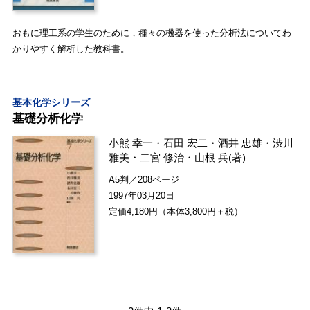
おもに理工系の学生のために，種々の機器を使った分析法についてわ
かりやすく解析した教科書。
基本化学シリーズ
基礎分析化学
小熊 幸一
・
石田 宏二
・
酒井 忠雄
・
渋川
雅美
・
二宮 修治
・
山根 兵
(著)
A5判／208ページ
1997年03月20日
定価4,180円（本体3,800円＋税）