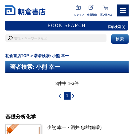
ログイン
会員登録
買い物カゴ
BOOK SEARCH
詳細検索
朝倉書店TOP
著者検索: 小熊 幸一
著者検索: 小熊 幸一
3件中 1-3件
1
基礎分析化学
小熊 幸一
・
酒井 忠雄
(編著)