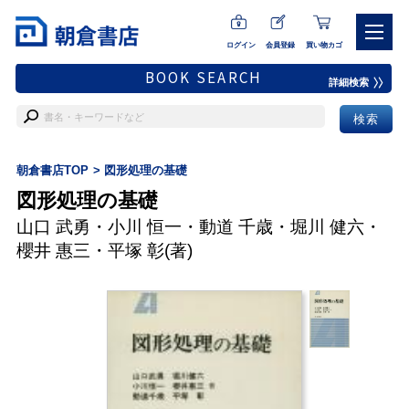
ログイン
会員登録
買い物カゴ
BOOK SEARCH
詳細検索
朝倉書店TOP
図形処理の基礎
図形処理の基礎
山口 武勇
・
小川 恒一
・
動道 千歳
・
堀川 健六
・
櫻井 惠三
・
平塚 彰
(著)