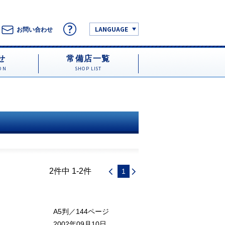
LANGUAGE
お問い合わせ
せ
常備店一覧
ON
SHOP LIST
2件中 1-2件
1
A5判／144ページ
2002年09月10日