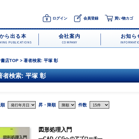
ログイン
会員登録
買い物カゴ
から出る本
会社案内
お知ら
ING PUBLICATIONS
COMPANY
INFORMATI
書店TOP
著者検索: 平塚 彰
著者検索: 平塚 彰
示順
昇・降順
件数
図形処理入門
―CAD／CGへのアプローチ―