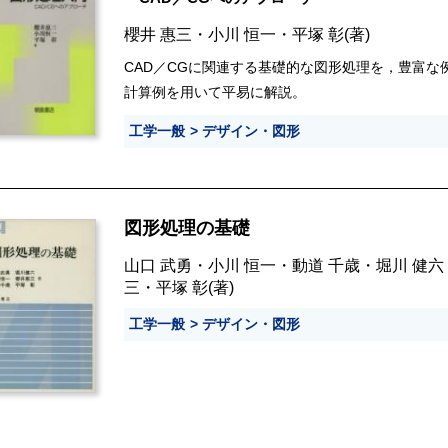
櫻井 惠三
・
小川 恒一
・
平塚 彰
(著)
CAD／CGに関連する基礎的な図形処理を，豊富な
計算例を用いて平易に解説。
工学一般
デザイン・図形
図形処理の基礎
山口 武勇
・
小川 恒一
・
動道 千歳
・
堀川 健六
三
・
平塚 彰
(著)
工学一般
デザイン・図形