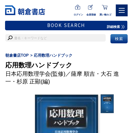
ログイン
会員登録
買い物カゴ
BOOK SEARCH
詳細検索
朝倉書店TOP
応用数理ハンドブック
応用数理ハンドブック
日本応用数理学会
(監修)／
薩摩 順吉
・
大石 進
一
・
杉原 正顯
(編)