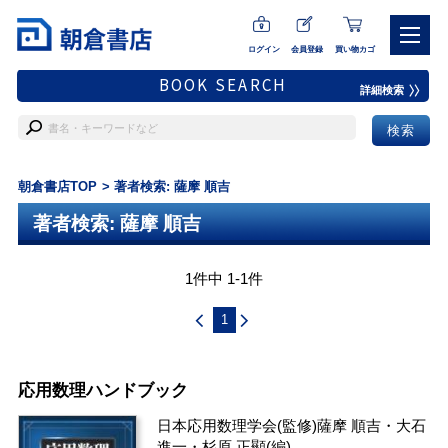
ログイン
会員登録
買い物カゴ
BOOK SEARCH
詳細検索
朝倉書店TOP
著者検索: 薩摩 順吉
著者検索: 薩摩 順吉
1件中 1-1件
1
応用数理ハンドブック
日本応用数理学会
(監修)
薩摩 順吉
・
大石
進一
・
杉原 正顯
(編)