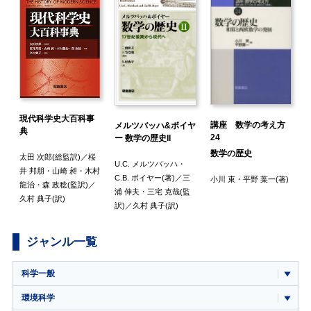
現代科学史大百科事
講座 数学の考え方
メルツバッハ&ボイヤ
典
24
ー 数学の歴史II
数学の歴史
太田 次郎
(総監訳)／
桜
U.C. メルツバッハ
・
井 邦朋
・
山崎 昶
・
木村
C.B. ボイヤー
(著)／
三
)
小川 束
・
平野 葉一
(著)
龍治
・
森 政稔
(監訳)／
浦 伸夫
・
三宅 克哉
(監
久村 典子
(訳)
訳)／
久村 典子
(訳)
ジャンル一覧
科学一般
環境科学