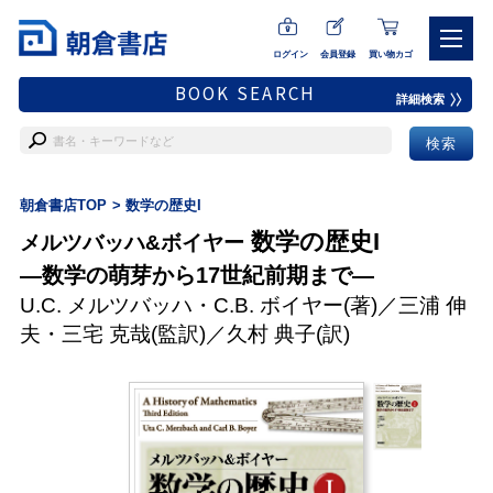
ログイン
会員登録
買い物カゴ
BOOK SEARCH
詳細検索
朝倉書店TOP
数学の歴史I
数学の歴史I
メルツバッハ&ボイヤー
―数学の萌芽から17世紀前期まで―
U.C. メルツバッハ
・
C.B. ボイヤー
(著)／
三浦 伸
夫
・
三宅 克哉
(監訳)／
久村 典子
(訳)