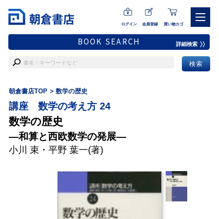
ログイン
会員登録
買い物カゴ
BOOK SEARCH
詳細検索
朝倉書店TOP
数学の歴史
講座 数学の考え方 24
数学の歴史
―和算と西欧数学の発展―
小川 束
・
平野 葉一
(著)