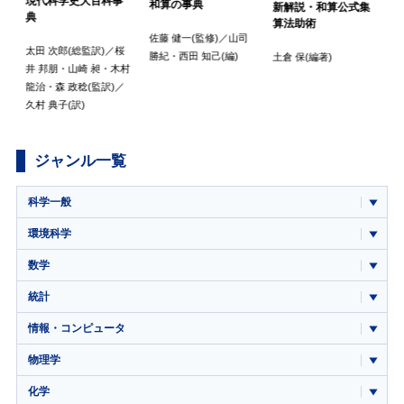
現代科学史大百科事
和算の事典
新解説・和算公式集
ヤ
典
算法助術
佐藤 健一
(監修)／
山司
太田 次郎
(総監訳)／
桜
勝紀
・
西田 知己
(編)
土倉 保
(編著)
井 邦朋
・
山崎 昶
・
木村
C
龍治
・
森 政稔
(監訳)／
久村 典子
(訳)
ジャンル一覧
科学一般
環境科学
数学
統計
情報・コンピュータ
物理学
化学