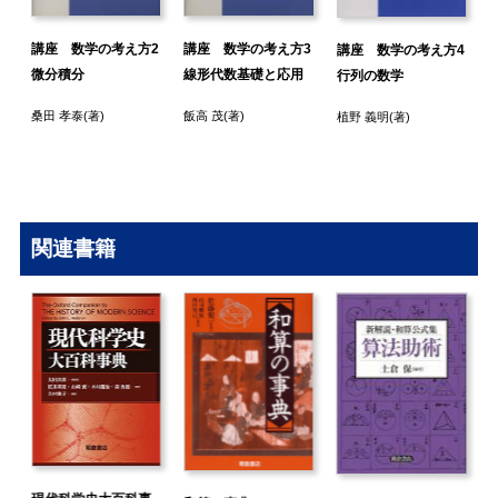
講座 数学の考え方2
講座 数学の考え方3
講座 数学の考え方4
微分積分
線形代数基礎と応用
行列の数学
桑田 孝泰
(著)
飯高 茂
(著)
植野 義明
(著)
)
関連書籍