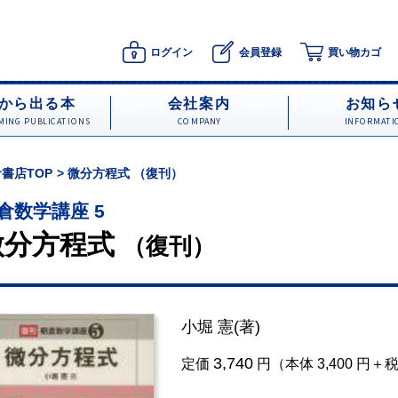
ログイン
会員登録
買い物カゴ
から出る本
会社案内
お知ら
ING PUBLICATIONS
COMPANY
INFORMATI
書店TOP
微分方程式 （復刊）
倉数学講座 5
微分方程式
（復刊）
小堀 憲
(著)
3,740
定価
円（本体 3,400 円＋