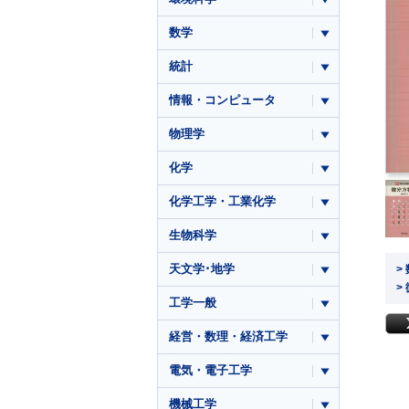
数学
統計
情報・コンピュータ
物理学
化学
化学工学・工業化学
生物科学
天文学･地学
>
>
工学一般
経営・数理・経済工学
電気・電子工学
機械工学