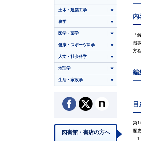
土木・建築工学
内
農学
医学・薬学
「
階
健康・スポーツ科学
方程
人文・社会科学
地理学
編
生活・家政学
目
第1
歴
図書館・書店の方へ
1