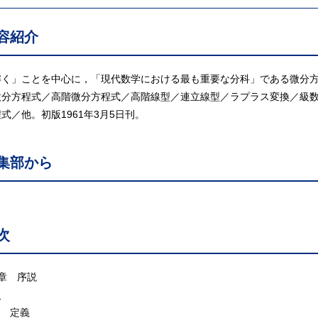
容紹介
解く」ことを中心に，「現代数学における最も重要な分科」である微分方
微分方程式／高階微分方程式／高階線型／連立線型／ラプラス変換／級数
式／他。初版1961年3月5日刊。
集部から
次
章 序説
史
. 定義