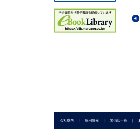
第
17
1
1
第
2
2
学講座8
朝倉数学講座9
朝倉数学講座10
2
第
幾何学（復刊）
確率と統計（復刊）
応用数学（復刊）
23
24
富之助
(著)
河田 竜夫
(著)
清水 辰次郎
(著)
2
2
2
第
会社案内
採用情報
常備店一覧
2
2
3