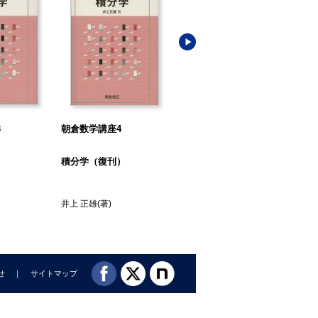
3
朝倉数学講座4
朝倉数学講座5
朝
）
積分学（復刊）
微分方程式（復刊）
函
井上 正雄
(著)
小堀 憲
(著)
小松
せ
サイトマップ