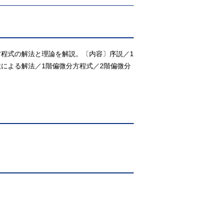
程式の解法と理論を解説。〔内容〕序説／1
による解法／1階偏微分方程式／2階偏微分