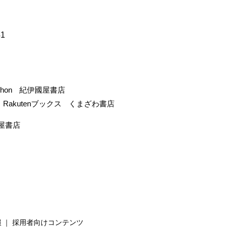
41
-hon
紀伊國屋書店
Rakutenブックス
くまざわ書店
屋書店
報
採用者向けコンテンツ