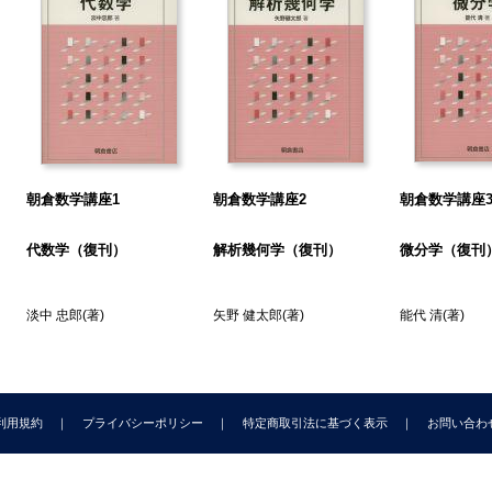
5章 連立線型微分方程式
. 基本定理
8. 定数係数の連立線型方程式
9. 一般な連立線型方程式
6章 ラプラス変換
0. ラプラス変換の定義
1. ラプラス変換の性質
朝倉数学講座1
朝倉数学講座2
朝倉数学講座
2. 微分方程式への応用
7章 級数による解法
代数学（復刊）
解析幾何学（復刊）
微分学（復刊
. 基木定理
. 特異点
淡中 忠郎
(著)
矢野 健太郎
(著)
能代 清
(著)
5. 決定方程式の吟味
6. 重要な微分方程式
7. 係数が定数でない連立微分方程式
8章 第1階偏微分方程式
利用規約
プライバシーポリシー
特定商取引法に基づく表示
お問い合わ
8. 多変数の連立常微分方程式
9. 全微分方程式
0. 線型方程式