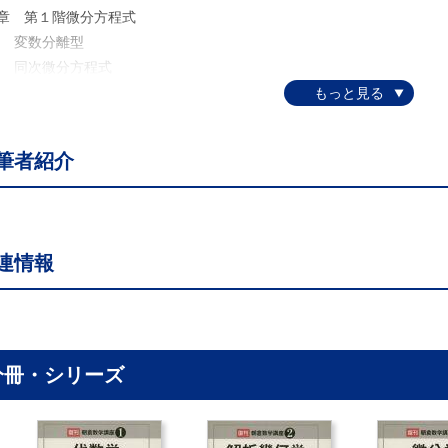
2章 第１階微分方程式
. 変数分離型
. 同次微分方程式
. 線型微分方程式
. 完全微分型方程式
. 直截線
筆者紹介
. 高次方群式
. 存在定理
3章 高階微分方程式
. ｙが現れていない場合
連情報
0. ｘが現われていない場合
1. 同次方程式
4章 高階線型微分方程式
. 基本定理
3. 定数係数の線型微分方程式
分冊・シリーズ
4. 微分演算子の代数学
5. 微分演算子による特別解の求め方
6.定数係数の場合へ導くことができる線型微分方程式