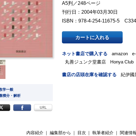
A5判／248ページ
刊行日：2004年03月30日
ISBN：978-4-254-11675-5 C33
カートに入れる
ネット書店で購入する
amazon
e
丸善ジュンク堂書店
Honya Club
書店の店頭在庫を確認する
紀伊國
 数学一般
 微積分・解析
内容紹介
編集部から
目次
執筆者紹介
関連情