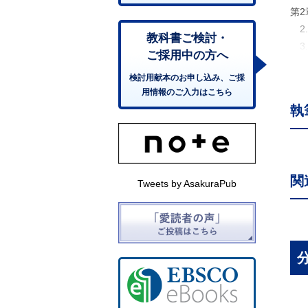
第
2
教科書ご検討・
3
ご採用中の方へ
4
検討用献本のお申し込み、ご採
5
用情報のご入力はこちら
6
執
7
8
第
9
関
Tweets by AsakuraPub
1
1
第
12
1
1
1
1