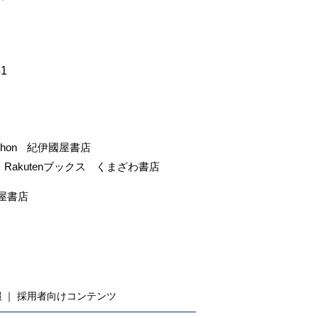
41
-hon
紀伊國屋書店
Rakutenブックス
くまざわ書店
屋書店
報
採用者向けコンテンツ