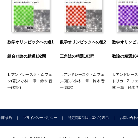
ェルマー数
ルセンヌ数
全数
 基本問題
 上級問題
数学オリンピックへの道1
数学オリンピックへの道2
数学オリンピ
 基本問題の解答
 上級問題の解答
組合せ論の精選102問
三角法の精選103問
数論の精選10
 用語集
T. アンドレースク
・
Z. フェ
T. アンドレースク
・
Z. フェ
T. アンドレー
ン
(著)／
小林 一章
・
鈴木 晋
ン
(著)／
小林 一章
・
鈴木 晋
ドリカ
・
Z. フ
一
(監訳)
一
(監訳)
林 一章
・
鈴木 
利用規約
プライバシーポリシー
特定商取引法に基づく表示
お問い合わ