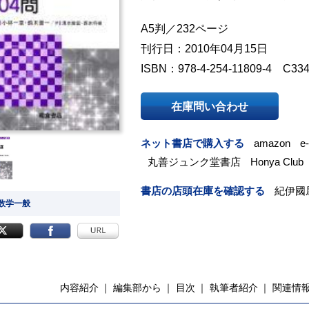
A5判／232ページ
刊行日：2010年04月15日
ISBN：978-4-254-11809-4 C33
在庫問い合わせ
ネット書店で購入する
amazon
e
丸善ジュンク堂書店
Honya Club
書店の店頭在庫を確認する
紀伊國
 数学一般
内容紹介
編集部から
目次
執筆者紹介
関連情