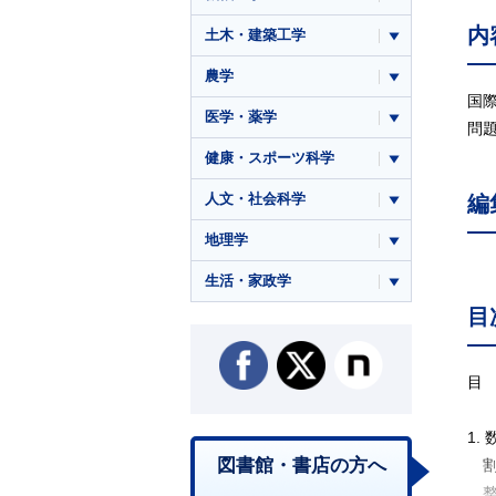
内
土木・建築工学
農学
国
医学・薬学
問
健康・スポーツ科学
人文・社会科学
編
地理学
生活・家政学
目
目
1.
図書館・書店の方へ
割
整