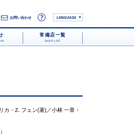
LANGUAGE
お問い合わせ
せ
常備店一覧
ON
SHOP LIST
ドリカ
・
Z. フェン
(著)／
小林 一章
・
税）