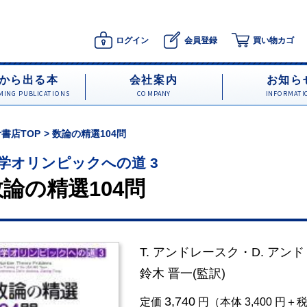
ログイン
会員登録
買い物カゴ
から出る本
会社案内
お知ら
ING PUBLICATIONS
COMPANY
INFORMATI
書店TOP
数論の精選104問
学オリンピックへの道 3
数論の精選104問
T. アンドレースク
・
D. アン
鈴木 晋一
(監訳)
3,740
定価
円（本体 3,400 円＋