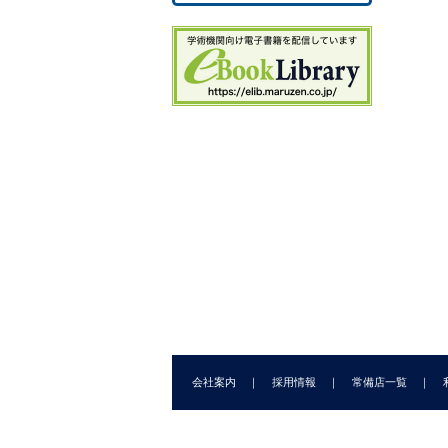
フ
メ
完
2.
3.
4.
5.
6.
会社案内
採用情報
常備店一覧