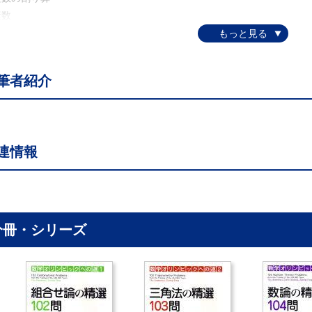
数
因数分解の一意性
大公約数
ークリッドの互除法
筆者紹介
ズーの恒等式
小公倍数
数の個数
数の和
連情報
同式
余系
ェルマーの小定理とオイラーの定理
イラー関数
法的関数
分冊・シリーズ
次ディオファントス方程式
の表記
0進法における倍数の性質
ウス記号(床関数)
ジャンドル関数