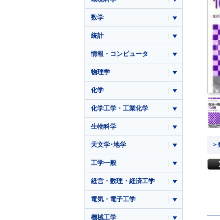
数学
統計
情報・コンピュータ
物理学
化学
化学工学・工業化学
生物科学
天文学･地学
>
工学一般
経営・数理・経済工学
電気・電子工学
機械工学