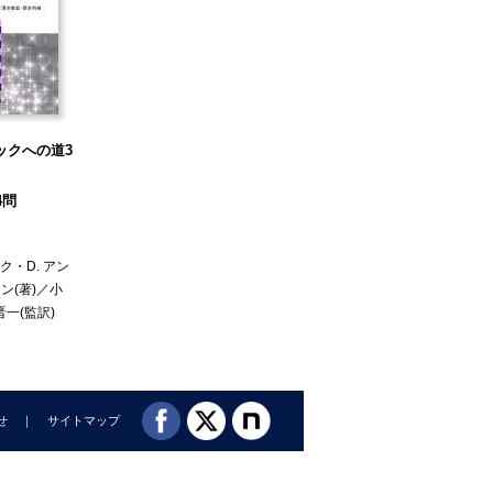
ックへの道3
4問
スク
・
D. アン
ェン
(著)／
小
晋一
(監訳)
せ
サイトマップ