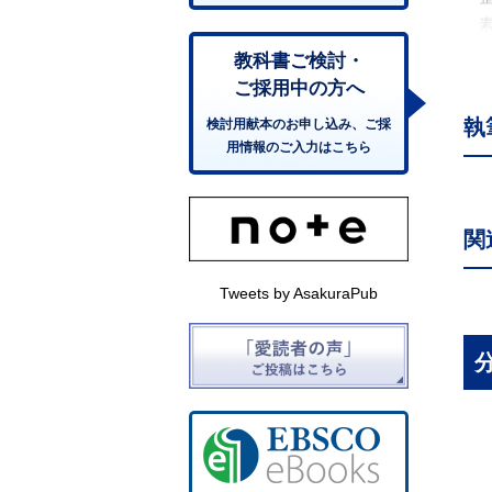
素
素
教科書ご検討・
最
ご採用中の方へ
ユ
執
検討用献本のお申し込み、ご採
ベ
用情報のご入力はこちら
最
約
約
関
合
剰
Tweets by AsakuraPub
フ
オ
乗
1
数
1
ガ
ル