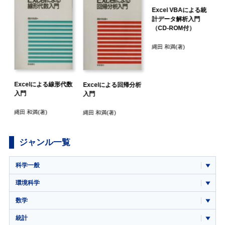
Excel VBAによる統
計データ解析入門
（CD-ROM付）
縄田 和満
(著)
Excelによる線形代数
門
Excelによる回帰分析
入門
入門
縄田 和満
(著)
縄田 和満
(著)
ジャンル一覧
科学一般
環境科学
数学
統計