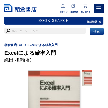
ログイン
会員登録
買い物カゴ
BOOK SEARCH
詳細検索
朝倉書店TOP
Excelによる確率入門
Excelによる確率入門
縄田 和満
(著)