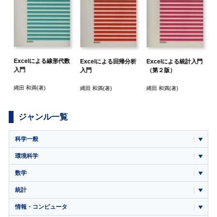
ク
Excelによる線形代数
Excelによる回帰分析
Excelによる統計入門
入門
入門
（第２版）
縄田 和満
(著)
縄田 和満
(著)
縄田 和満
(著)
ジャンル一覧
科学一般
環境科学
数学
統計
情報・コンピュータ