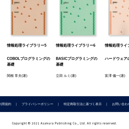
2 FOR-NEXTを用いた繰返し
.3 ラストデータの処理
.4 条件を満たすまで繰り返す
.5 ネスティング
 配列の使用
.1 一次元配列
情報処理ライブラリー5
情報処理ライブラリー6
情報処理ライ
.2 二次元配列
 ファイルの使用
COBOLプログラミングの
BASICプログラミングの
ハードウェア
1 ファイル
基礎
基礎
.2 シークエンシャル・ファイル
関根 常夫
(著)
立田 ルミ
(著)
富澤 儀一
(著)
.3 ランダム・ファイル
 図形を描く
.1 グラフィック画面の使用
.2 直線を描く
利用規約
プライバシーポリシー
特定商取引法に基づく表示
お問い合わ
.3 曲線を描く
4 円を描く
5 色を塗る
Copyright © 2021 Asakura Publishing Co., Ltd. All rights reserved.
 音を出す