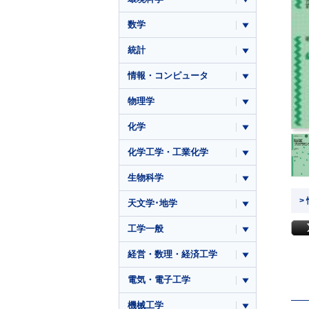
数学
統計
情報・コンピュータ
物理学
化学
化学工学・工業化学
生物科学
>
天文学･地学
工学一般
経営・数理・経済工学
電気・電子工学
機械工学