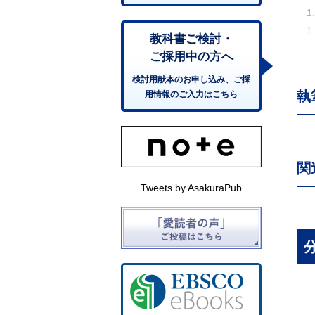
1
1.
教科書ご検討・
1
ご採用中の方へ
2.
検討用献本のお申し込み、ご採
2.
執
用情報のご入力はこちら
2
2
2.
2
関
2
Tweets by AsakuraPub
2
2
2
3.
3
3
4.
4.