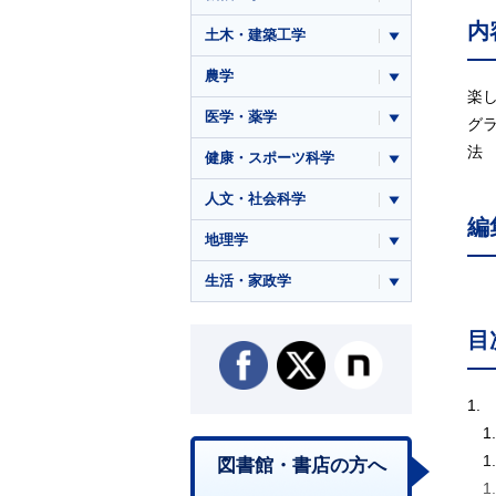
内
土木・建築工学
農学
楽
医学・薬学
グ
法
健康・スポーツ科学
人文・社会科学
編
地理学
生活・家政学
目
1.
1
1
図書館・書店の方へ
1