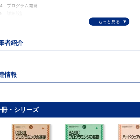
.4 プログラム開発
5 詳細設計
.6 プログラム言語
 簡単なプログラムを作る
1 BASICとは
筆者紹介
.2 プログラムの書き方
.3 フロッピー・ディスク
4 MS-DOSコマンド
.5 プログラムの入力と実行
連情報
.6 プログラムの編集
.7 四則演算のプログラム
.8 文字の入出力
.9 変数のまとめ
 選択のあるプログラム
分冊・シリーズ
.1 一つの選択のプログラム
.2 二つ以上の選択のあるプログラム
 繰返しのあるプログラム
1 IF文とGOTO文を用いた繰返し