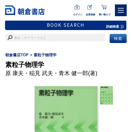
ログイン
会員登録
買い物カゴ
BOOK SEARCH
詳細検索
朝倉書店TOP
素粒子物理学
素粒子物理学
原 康夫
・
稲見 武夫
・
青木 健一郎
(著)