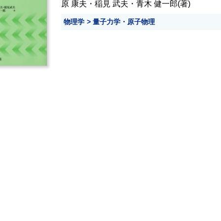
原 康夫
・
稲見 武夫
・
青木 健一郎
(著)
物理学
量子力学・原子物理