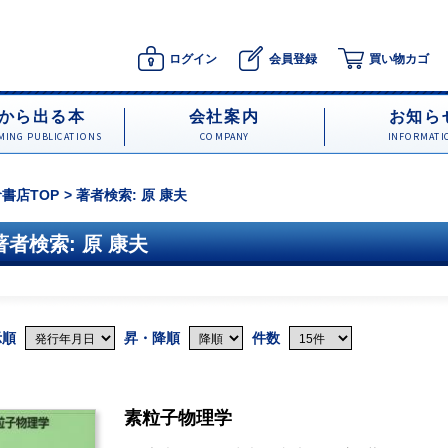
ログイン
会員登録
買い物カゴ
から出る本
会社案内
お知ら
ING PUBLICATIONS
COMPANY
INFORMATI
書店TOP
著者検索: 原 康夫
著者検索: 原 康夫
示順
昇・降順
件数
素粒子物理学