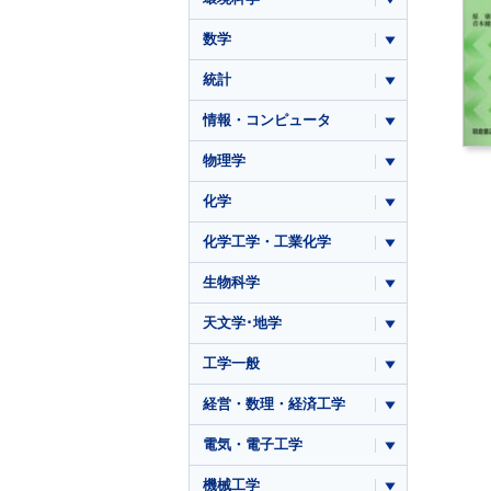
数学
統計
情報・コンピュータ
物理学
化学
化学工学・工業化学
生物科学
天文学･地学
工学一般
経営・数理・経済工学
電気・電子工学
機械工学