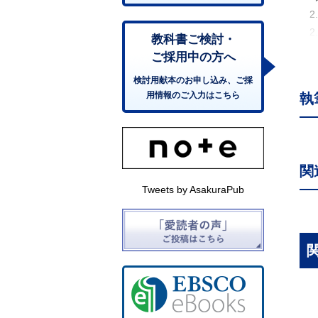
2.
2.
教科書ご検討・
3
ご採用中の方へ
3.
検討用献本のお申し込み、ご採
3.
用情報のご入力はこちら
執
3.
3.
3.
3.
関
3.
Tweets by AsakuraPub
4．
4.
5．
5.
5.
5.
6
6.