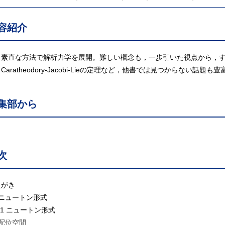
容紹介
も素直な方法で解析力学を展開。難しい概念も，一歩引いた視点から，
Caratheodory-Jacobi-Lieの定理など，他書では見つからない話題も豊
集部から
次
えがき
．ニュートン形式
1 ニュートン形式
配位空間