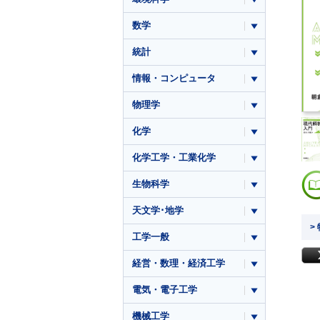
数学
統計
情報・コンピュータ
物理学
化学
化学工学・工業化学
生物科学
天文学･地学
>
工学一般
経営・数理・経済工学
電気・電子工学
機械工学