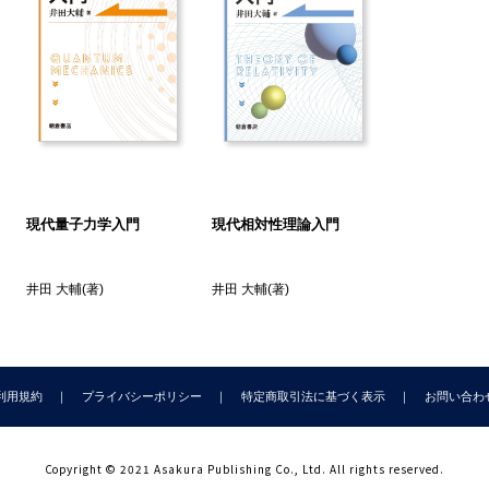
2 応用例：斜面上の物体
3 応用例：振り子
．ハミルトニアン
1 ルジャンドル変換
2 ハミルトン形式
3 ハミルトニアン作用
4 相空間
5 リューヴィユの定理
現代量子力学入門
現代相対性理論入門
6 ポアンカレ・カルタンの不変量
正準変換
井田 大輔
(著)
井田 大輔
(著)
1 正準変換
.2 ポアソン括弧とラグランジュ括弧
3 母関数
4 正準変換の構成
利用規約
プライバシーポリシー
特定商取引法に基づく表示
お問い合わ
5 時間依存する正準変換
6 無限小正準変換
7 ハミルトニアンの対称性
Copyright © 2021 Asakura Publishing Co., Ltd. All rights reserved.
．ポアソン括弧