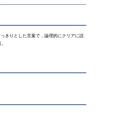
すっきりとした言葉で，論理的にクリアに説
富。