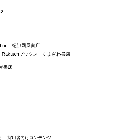
42
-hon
紀伊國屋書店
Rakutenブックス
くまざわ書店
屋書店
報
採用者向けコンテンツ