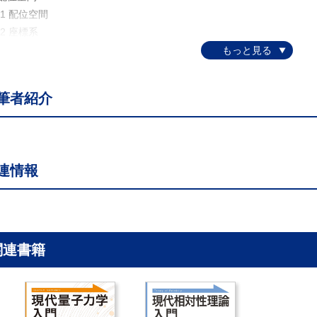
1 配位空間
2 座標系
．ラグランジアン
1 作用とラグランジアン
2 最小作用の原理
筆者紹介
3 応用例：斜方投射
4 応用例：滑車
5 応用例：斜面上の物体
6 応用例：調和振動子
連情報
7 応用例：振り子
共変性
1 ラグランジュ形式の共変性
対称性
1 循環座標による保存則
関連書籍
2 ラグランジアンの対称性
3 エネルギー
．ラグランジュ乗数
1 条件付き変分