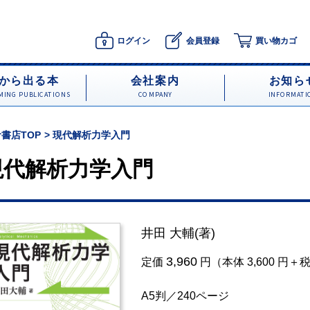
ログイン
会員登録
買い物カゴ
から出る本
会社案内
お知ら
ING PUBLICATIONS
COMPANY
INFORMATI
書店TOP
現代解析力学入門
現代解析力学入門
井田 大輔
(著)
3,960
定価
円（本体 3,600 円＋
A5判／240ページ