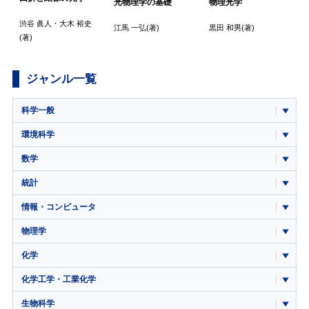
光物理学の基礎
物理光学
渋谷 眞人
・
大木 裕史
江馬 一弘
(著)
黒田 和男
(著)
(著)
ジャンル一覧
科学一般
環境科学
数学
統計
情報・コンピュータ
物理学
化学
化学工学・工業化学
生物科学