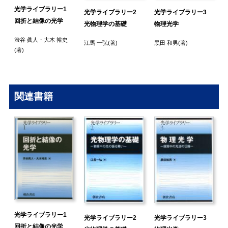
光学ライブラリー1
光学ライブラリー2
光学ライブラリー3
回折と結像の光学
光物理学の基礎
物理光学
渋谷 眞人
・
大木 裕史
江馬 一弘
(著)
黒田 和男
(著)
(著)
関連書籍
光学ライブラリー1
光学ライブラリー2
光学ライブラリー3
回折と結像の光学