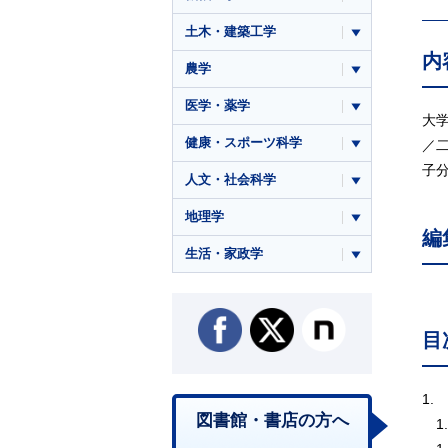
土木・建築工学
内
農学
医学・薬学
大
健康・スポーツ科学
／
子
人文・社会科学
地理学
編
生活・家政学
目
1.
図書館・書店の方へ
1