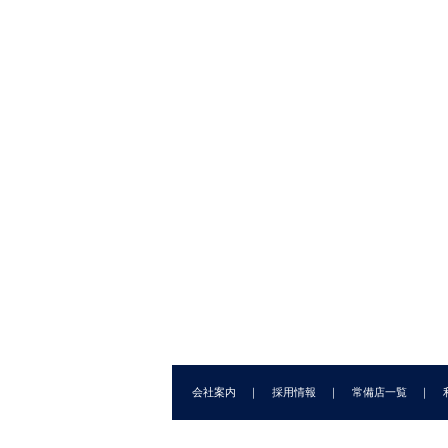
8
8
8
9.
9
9
9
10
1
1
1
11
11
11
12
12
会社案内
採用情報
常備店一覧
12
1