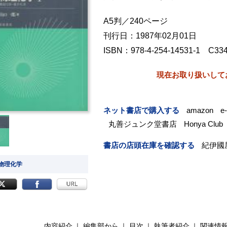
A5判／240ページ
刊行日：1987年02月01日
ISBN：978-4-254-14531-1 C33
現在お取り扱いして
ネット書店で購入する
amazon
e
丸善ジュンク堂書店
Honya Club
書店の店頭在庫を確認する
紀伊國
 物理化学
内容紹介
編集部から
目次
執筆者紹介
関連情