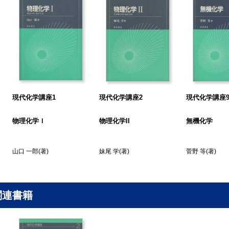
 化学結合
.1 水素分子の原子価結合法による取扱い
.2 水素分子の分子軌道法による取扱い
. 二原子分子の化学結合と電子状態
1 LCAOにおける係数の決定
.2 二原子分子の分子軌道関数
.3 二原子分子の電子エネルギー
.4 二原子分子における電子配置
現代化学講座1
現代化学講座2
現代化学講座
.5 二原子分子の性質
 多原子分子の化学結合
物理化学Ｉ
物理化学II
無機化学
.1 分子の対称性
2 混成軌道
山口 一郎
(著)
妹尾 学
(著)
菅野 等
(著)
.3 多原子分子の原子価結合法による取扱い
.4 多原子分子の分子軌道法による取扱い
. 分子の構造の研究方法と分子スペクトル
.1 分子構造を解析する方法
関連書籍
.2 分子スペクトル
 分子の回転スペクトル