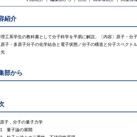
容紹介
学理工系学生の教科書として分子科学を平易に解説。〔内容〕原子・分
二原子・多原子分子の化学結合と電子状態／分子の構造と分子スペクト
分光
集部から
次
 原子，分子の量子力学
.1 量子論の展開