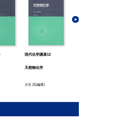
9
現代化学講座12
現代化学講座15
現
天然物化学
放射化学
物
大石 武
(編著)
古川 路明
(著)
山口