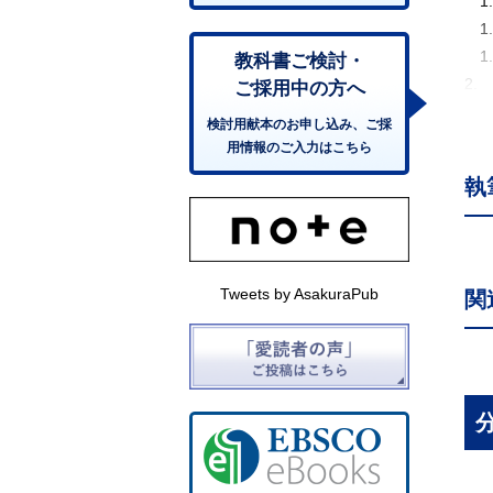
1
1
1
教科書ご検討・
2.
ご採用中の方へ
2
検討用献本のお申し込み、ご採
2
用情報のご入力はこちら
2
執
2
2
2
2
Tweets by AsakuraPub
関
2.
3.
3
3
3
3
3