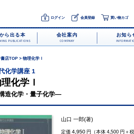
ログイン
会員登録
買い物カゴ
から出る本
会社案内
お知ら
ING PUBLICATIONS
COMPANY
INFORMATI
書店TOP
物理化学Ｉ
代化学講座 1
物理化学Ｉ
構造化学・量子化学―
山口 一郎
(著)
4,950
定価
円（本体 4,500 円＋