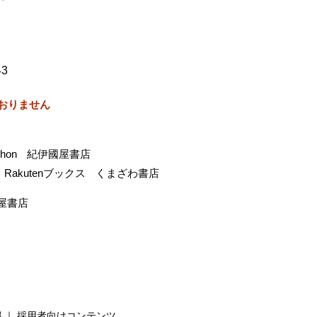
43
おりません
-hon
紀伊國屋書店
Rakutenブックス
くまざわ書店
屋書店
報
採用者向けコンテンツ