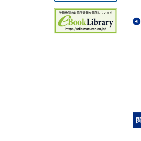
4.
4
4
5
5.
5
5
5
学講座9
現代化学講座12
現代化学講座15
5
6.
化学
天然物化学
放射化学
6
6.
等
(著)
大石 武
(編著)
古川 路明
(著)
6
6
7
7
7
8.