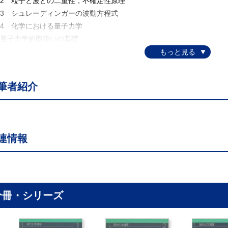
.2 粒子と波との二重性，不確定性原理
.3 シュレーディンガーの波動方程式
.4 化学における量子力学
 量子力学的取扱いの基礎
.1 一次元空間を自由に運動している粒子
.2 一次元のポテンシャル箱内の粒子
.3 一次元の調和振動子
筆者紹介
.4 球面内の質点の運動
.5 一電子原子，イオン
.6 完全規格化直交関数系
.7 永年方程式による固有値，固有関数の解法
連情報
8 近似解法
 原子の構造と性質
.1 原子を組立てている粒子
.2 水素原子および水素類似原子
.3 電子スピンと量子力学的角運動量
分冊・シリーズ
.4 二電子原子の量子力学的取扱い
.5 多電子原子