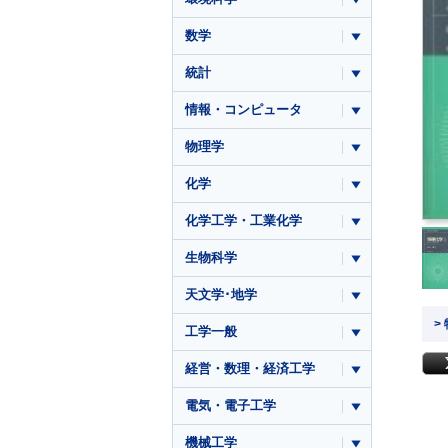
数学
統計
情報・コンピュータ
物理学
化学
化学工学・工業化学
生物科学
天文学･地学
>
工学一般
経営・数理・経済工学
電気・電子工学
機械工学