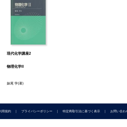
.1 二原子分子の回転
.2 分子の回転運動の一般的取扱い
.3 回転スペクトルより得られる情報
 分子の振動スペクトル
.1 二原子分子の振動
.2 多原子分子の振動
.3 振動回転スペクトル
. 分子の電子スペクトル
現代化学講座2
0.1 電子スペクトルの構造
0.2 電子スペクトルの振動帯構造
物理化学II
0.3 電子スペクトルの回転帯構造
. 分子分光学より得られる知見
妹尾 学
(著)
.1 分子内運動
.2 分子の構造
. 付表
.1 物理定数
利用規約
プライバシーポリシー
特定商取引法に基づく表示
お問い合わ
.2 換算表
2.3 安定同位元素原子の質量，核スピン，自然存在比(第１周期～第３周