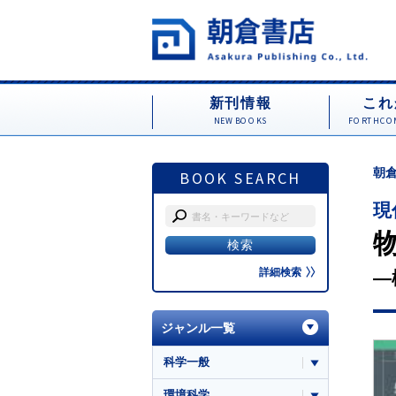
新刊情報
これ
NEW BOOKS
FORTHCOM
朝倉
BOOK SEARCH
現
詳細検索
―
ジャンル一覧
科学一般
環境科学