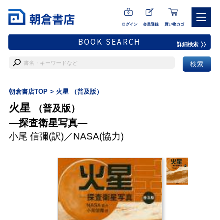
ログイン
会員登録
買い物カゴ
BOOK SEARCH
詳細検索
朝倉書店TOP
火星 （普及版）
火星
（普及版）
―探査衛星写真―
小尾 信彌
(訳)／
NASA
(協力)