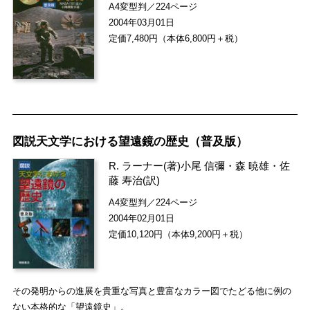
A4変型判／224ページ
2004年03月01日
定価7,480円（本体6,800円＋税）
図説天文学における望遠鏡の歴史（普及版）
R. ラーナー
(著)
小尾 信彌
・
森 暁雄
・
佐
藤 寿治
(訳)
A4変型判／224ページ
2004年02月01日
定価10,120円（本体9,200円＋税）
その発明からの進展を貴重な写真と豊富なカラー図でたどる他に例の
ない本格的な「望遠鏡史」。