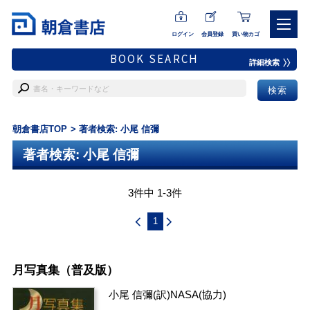
ログイン
会員登録
買い物カゴ
BOOK SEARCH
詳細検索
朝倉書店TOP
著者検索: 小尾 信彌
著者検索: 小尾 信彌
3件中 1-3件
1
月写真集（普及版）
小尾 信彌
(訳)
NASA
(協力)