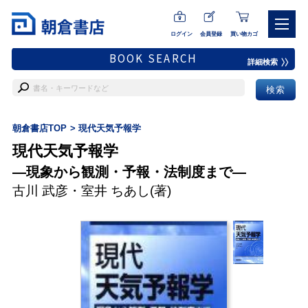
ログイン
会員登録
買い物カゴ
BOOK SEARCH
詳細検索
朝倉書店TOP
現代天気予報学
現代天気予報学
―現象から観測・予報・法制度まで―
古川 武彦
・
室井 ちあし
(著)