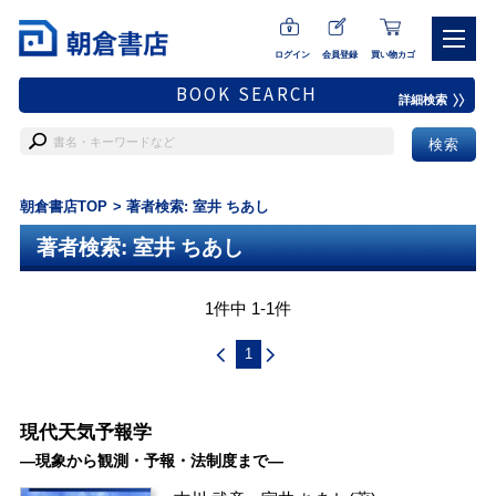
ログイン
会員登録
買い物カゴ
BOOK SEARCH
詳細検索
朝倉書店TOP
著者検索: 室井 ちあし
著者検索: 室井 ちあし
1件中 1-1件
1
現代天気予報学
―現象から観測・予報・法制度まで―