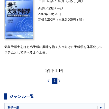
古川 武彦
・
室井 ちあし
(著)
A5判／232ページ
2012年10月20日
定価4,290円（本体3,900円＋税）
気象予報士をはじめ予報に興味を抱く人々向けに予報学を体系化しシ
ステムとして学べるよう工夫。
1件中 1-1件
1
ジャンル一覧
科学一般