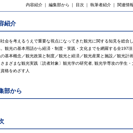
内容紹介
編集部から
目次
執筆者紹介
関連情
容紹介
間社会を考えるうえで重要な視点になってきた観光に関する知見を総合
典。観光の基本用語から経済・制度・実践・文化までを網羅する全197
光の基本概念／観光政策と制度／観光と経済／観光産業と施設／観光計
／さまざまな観光実践〔読者対象〕観光学の研究者, 観光学専攻の学生
連資格をめざす人
集部から
次