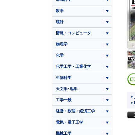
数学
統計
情報・コンピュータ
物理学
化学
化学工学・工業化学
生物科学
天文学･地学
>
工学一般
>
経営・数理・経済工学
電気・電子工学
機械工学