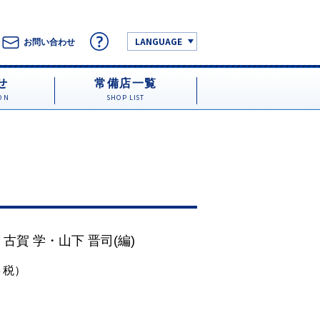
LANGUAGE
お問い合わせ
せ
常備店一覧
ON
SHOP LIST
・
古賀 学
・
山下 晋司
(編)
円＋税）