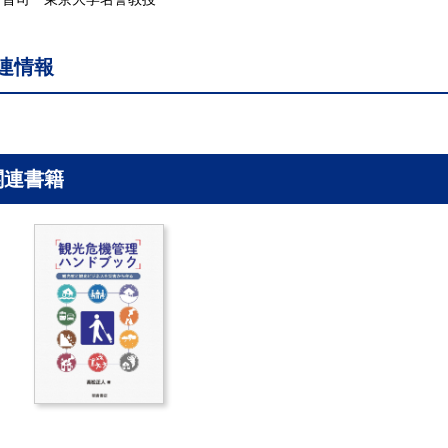
18 インバウンドと自然公園 ［T. E. ジョーンズ］
.19 ホストとゲスト ［稲垣 勉］
連情報
.20 マスツーリズム ［稲垣 勉］
.21 観光と自動車 ［鈴木文彦］
.22 観光と航空 ［井田仁康 ］
.23 観光と鉄道 ［青木栄一］
.24 観光と船 ［臺 純子］
関連書籍
.25 名所旧跡・社寺 ［内田 彩］
.26 世界遺産 ［羽生冬佳］
.27 観光とジェンダー ［豊田三佳］
.28 観光とリスク・安全 ［髙松正人］
.29 観光客の訪問地 ［橋本俊哉］
.30 観光研究 ［鈴木涼太郎］
.31 観光教育 ［宍戸 学］
．観光の行政と施策 ［編集：古賀 学］
.1 観光政策および行政組織と名称 ［寺前秀一］
.2 観光政策と税制 ［寺前秀一］