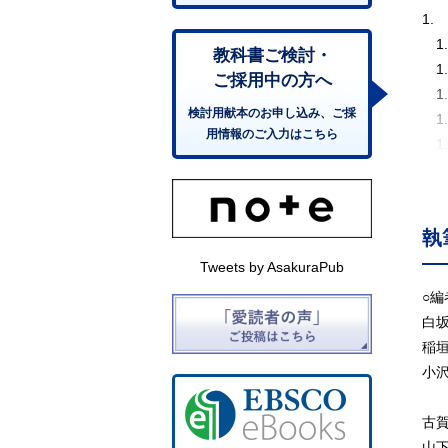
1
1
教科書ご検討・
1
ご採用中の方へ
1
検討用献本のお申し込み、ご採
1
用情報のご入力はこちら
1
1
1
1
執
1
Tweets by AsakuraPub
1
1
○編
1
白
1
稲
1
小
1
立
1
古
1
山