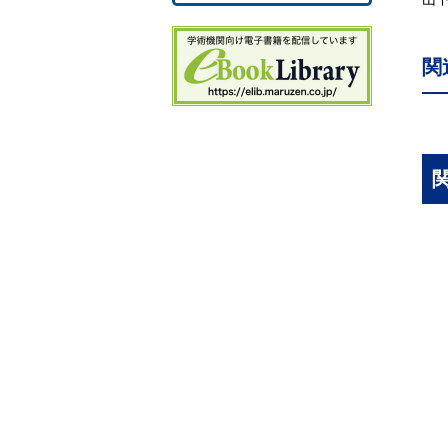
1.
1
関
1
1
1
1
1
1
1
1
1
1
1
1
2
2
2