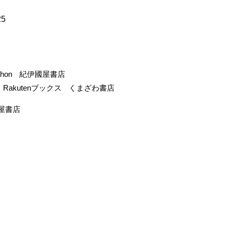
25
-hon
紀伊國屋書店
Rakutenブックス
くまざわ書店
屋書店