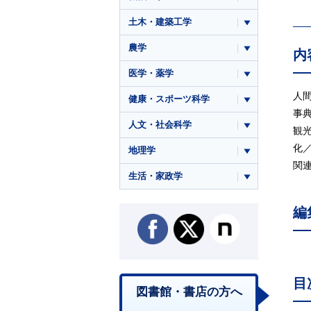
土木・建築工学
農学
内
医学・薬学
人
健康・スポーツ科学
事
人文・社会科学
観
化
地理学
関
生活・家政学
編
目
図書館・書店の方へ