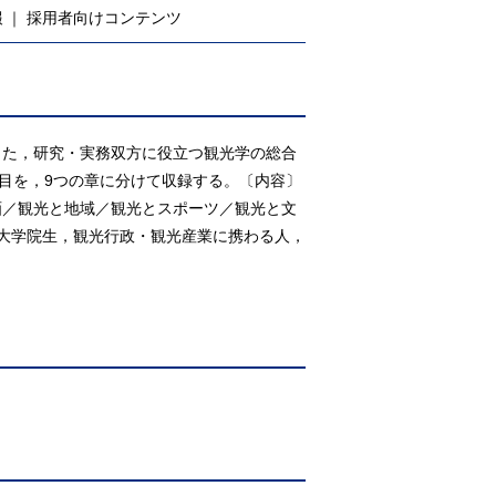
報
採用者向けコンテンツ
した，研究・実務双方に役立つ観光学の総合
項目を，9つの章に分けて収録する。〔内容〕
画／観光と地域／観光とスポーツ／観光と文
・大学院生，観光行政・観光産業に携わる人，