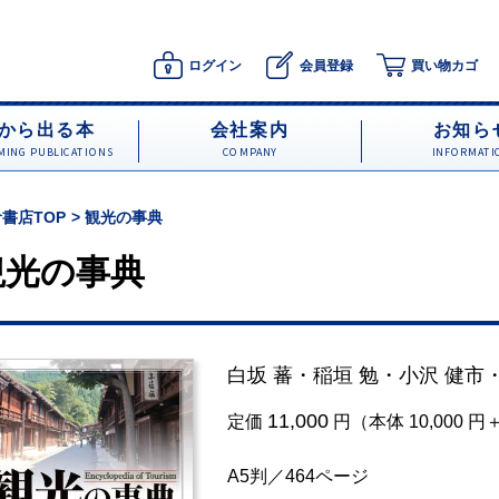
ログイン
会員登録
買い物カゴ
から出る本
会社案内
お知ら
ING PUBLICATIONS
COMPANY
INFORMATI
書店TOP
観光の事典
観光の事典
白坂 蕃
・
稲垣 勉
・
小沢 健市
11,000
定価
円（本体 10,000 
A5判／464ページ