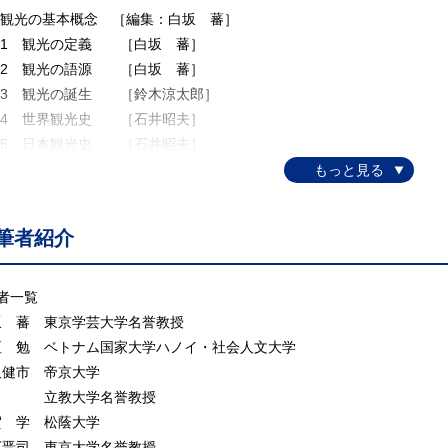
. 観光の基本概念 ［編集：白坂 蕃］
.1 観光の定義 ［白坂 蕃］
.2 観光の語源 ［白坂 蕃］
.3 観光の誕生 ［鈴木涼太郎］
.4 世界観光史 ［石井昭夫］
.5 日本観光史 ［石井昭夫］
.6 観光と植民地 ［千住 一］
.7 観光資源 ［溝尾良隆］
.8 観光地 ［溝尾良隆］
筆者紹介
.9 観光経験 ［花井友美］
.10 観光行動 ［花井友美］
.11 観光主体 ［中村 哲］
者一覧
.12 観光動機 ［中村 哲］
坂 蕃 東京学芸大学名誉教授
.13 観光消費 ［須永和博］
垣 勉 ベトナム国家大学ハノイ・社会人文大学
.14 観光における商品化 ［鈴木涼太郎］
沢健市 帝京大学
.15 地域振興と観光 ［フンク・カロリン］
教大学名誉教授
.16 アウトバウンド（日本人海外旅行） ［福永 昭・白坂 蕃］
賀 学 松蔭大学
.17 インバウンド（訪日外国人旅行） ［福永 昭］
下晋司 東京大学名誉教授