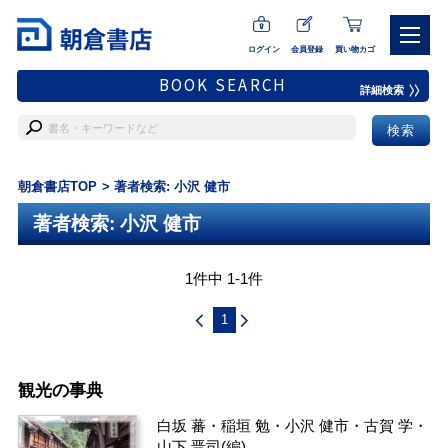
ログイン
会員登録
買い物カゴ
BOOK SEARCH
詳細検索
朝倉書店TOP
著者検索: 小沢 健市
著者検索: 小沢 健市
1件中 1-1件
1
観光の事典
白坂 蕃
・
稲垣 勉
・
小沢 健市
・
古賀 学
・
山下 晋司
(編)