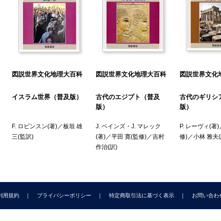
図説世界文化地理大百科
図説世界文化地理大百科
図説世界文化
イスラム世界（普及版）
古代のエジプト（普及
古代のギリシ
版）
版）
F. ロビンスン
(著)／
板垣 雄
J. ベインズ
・
J. マレック
P. レーヴィ
(著)
三
(監訳)
(著)／
平田 寛
(監修)／
吉村
修)／
小林 雅夫
作治
(訳)
利用規約
プライバシーポリシー
特定商取引法に基づく表示
お問い合わ