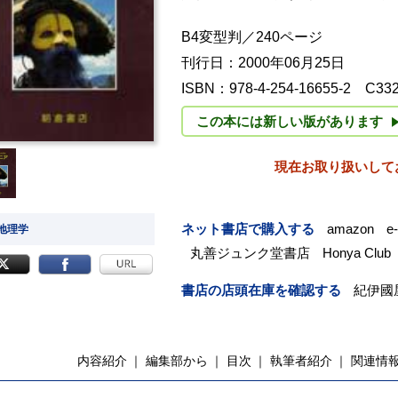
B4変型判／240ページ
刊行日：2000年06月25日
ISBN：978-4-254-16655-2 C33
この本には新しい版があります
現在お取り扱いして
ネット書店で購入する
amazon
e
 地理学
丸善ジュンク堂書店
Honya Club
書店の店頭在庫を確認する
紀伊國
内容紹介
編集部から
目次
執筆者紹介
関連情