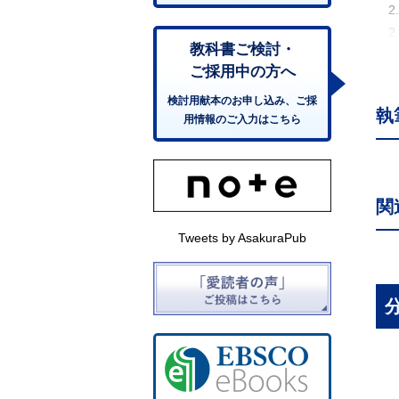
2
2
教科書ご検討・
3.
ご採用中の方へ
3
3
検討用献本のお申し込み、ご採
執
用情報のご入力はこちら
3
3
3
4.
関
5.
6.
Tweets by AsakuraPub
7.
8.
9