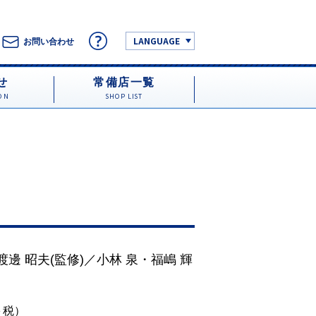
LANGUAGE
お問い合わせ
せ
常備店一覧
ON
SHOP LIST
渡邊 昭夫
(監修)／
小林 泉
・
福嶋 輝
円＋税）