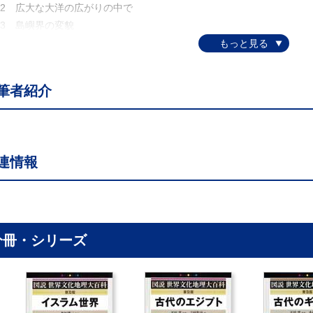
.2 広大な大洋の広がりの中で
.3 島嶼界の変貌
 ヨーロッパ人との接触後
.1 ∃ーロッパ人の想像力と太平洋
.2 フロンティアと抵抗
筆者紹介
.3 盗人たちのコミュニティ
.4 地球の裏側の白人たち
.5 今日の南太平洋
 用語解説
連情報
 参考文献
 図版リスト
 監修者のことば
 地名索引
. 索 引
分冊・シリーズ