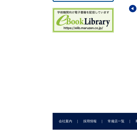
世界文化地理大百科
図説世界文化地理大百科
図説世界文化地理大百科
イキングの世界
スペイン・ポルトガル
インド
グラハム-キャンベル
(編)
M. ヴィンセント
・
R.A. スト
G. ジョンソン
(著)／
小谷 汪
 聰
(監修)
ラドリング
(著)／
小林 一宏
之
(監修)
(監修)／
瀧本 佳容子
(訳)
会社案内
採用情報
常備店一覧