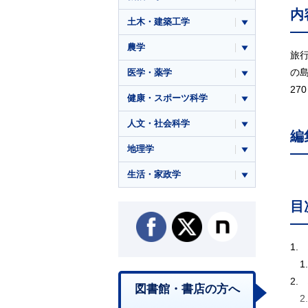
内
土木・建築工学
農学
旅
の
医学・薬学
27
健康・スポーツ科学
人文・社会科学
編
地理学
生活・家政学
目
1.
1
2.
図書館・書店の方へ
2