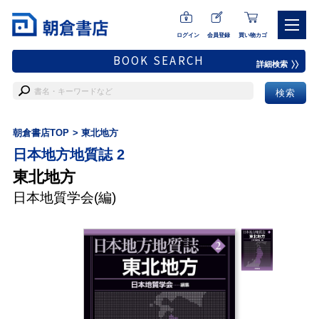
ログイン
会員登録
買い物カゴ
BOOK SEARCH
詳細検索
朝倉書店TOP
東北地方
日本地方地質誌 2
東北地方
日本地質学会
(編)