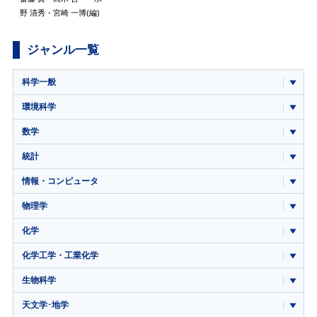
野 清秀
・
宮崎 一博
(編)
ジャンル一覧
科学一般
環境科学
数学
統計
情報・コンピュータ
物理学
化学
化学工学・工業化学
生物科学
天文学･地学