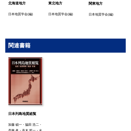
北海道地方
東北地方
関東地方
日本地質学会
(編)
日本地質学会
(編)
日本地質学会
(編)
関連書籍
日本列島地質総覧
加藤 碵一
・
脇田 浩二
・
斎藤 眞
・
高木 哲一
・
水