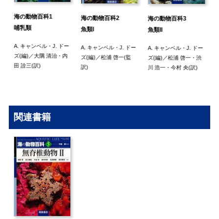
海の動物百科1
海の動物百科2
海の動物百科3
哺乳類
魚類I
魚類II
A. キャンベル
・
J. ドー
ー
A. キャンベル
・
J. ドー
A. キャンベル
・
J. ドー
ズ
(編)／
大隅 清治
・
内
川
ズ
(編)／
松浦 啓一
(監
ズ
(編)／
松浦 啓一
・
渋
田 詮三
(訳)
利
訳)
川 浩一
・
今村 央
(訳)
関連書籍