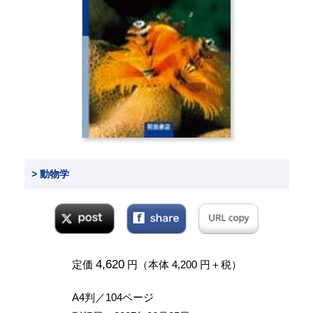
> 動物学
4,620
定価
円（本体 4,200 円＋税）
A4判／104ページ