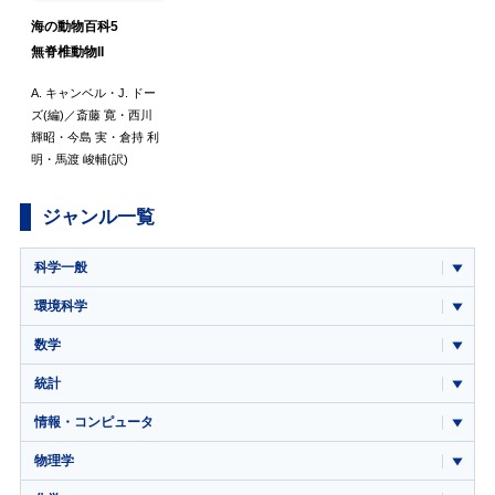
海の動物百科5
無脊椎動物II
A. キャンベル
・
J. ドー
ズ
(編)／
斎藤 寛
・
西川
輝昭
・
今島 実
・
倉持 利
明
・
馬渡 峻輔
(訳)
ジャンル一覧
科学一般
環境科学
数学
統計
情報・コンピュータ
物理学