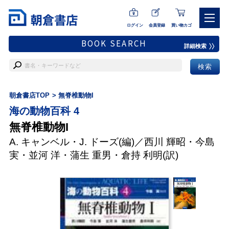
ログイン
会員登録
買い物カゴ
BOOK SEARCH
詳細検索
朝倉書店TOP
無脊椎動物I
海の動物百科 4
無脊椎動物I
A. キャンベル
・
J. ドーズ
(編)／
西川 輝昭
・
今島
実
・
並河 洋
・
蒲生 重男
・
倉持 利明
(訳)