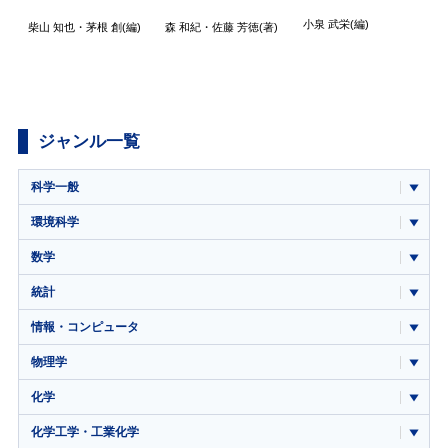
小泉 武栄
(編)
柴山 知也
・
茅根 創
(編)
森 和紀
・
佐藤 芳徳
(著)
ド
波
(
ジャンル一覧
科学一般
環境科学
数学
統計
情報・コンピュータ
物理学
化学
化学工学・工業化学