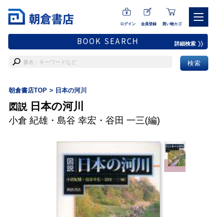
ログイン
会員登録
買い物カゴ
BOOK SEARCH
詳細検索
朝倉書店TOP
日本の河川
日本の河川
図説
小倉 紀雄
・
島谷 幸宏
・
谷田 一三
(編)