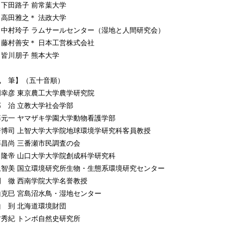
 動物たち
田路子 前常葉大学
 小さな湿地の身近な魚 （北村淳一）
田雅之＊ 法政大学
 湖の魚 （金尾滋史）
村玲子 ラムサールセンター（湿地と人間研究会）
 河川から海まで使う淡水魚 （江戸謙顕）
村善安＊ 日本工営株式会社
 汽水域のハビタット多様性
川朋子 熊本大学
様々な環境に生息するハゼ類・カニ類─ （小山彰彦・乾 隆帝）
 湿地にすむ貝 （近藤高貴）
執 筆】（五十音順）
 湿地のエビ・カニ類の現在 （川井唯史）
岡幸彦 東京農工大学農学研究院
 止水域の水生昆虫 （堀 繁久）
部 治 立教大学社会学部
 河川の水生昆虫 （酒井健司）
藤元一 ヤマザキ学園大学動物看護学部
 トンボ類 （生方秀紀）
崎博司 上智大学大学院地球環境学研究科客員教授
0 湿地の両生爬虫類 （松井正文）
藤昌尚 三番瀬市民調査の会
1 シンボルの鳥：コウノトリ，トキ，タンチョウ （菊地直樹）
 隆帝 山口大学大学院創成科学研究科
2 渡り鳥：ガンカモ類，シギ・チドリ類 （牛山克巳）
上智美 国立環境研究所生物・生態系環境研究センター
3 草原・湿原の鳥類 （大畑孝二）
間 徹 西南学院大学名誉教授
4 湿地の哺乳類 （安藤元一）
山克巳 宮島沼水鳥・湿地センター
 植物たち
山 到 北海道環境財団
5 湿地の植物 （角野康郎）
方秀紀 トンボ自然史研究所