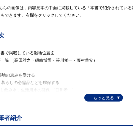
こちらの画像は，内容見本の中面に掲載している「本書で紹介されている
ドもできます。右欄をクリックしてください。
次
書で掲載している湿地位置図
 論 （高田雅之・磯崎博司・笹川孝一・藤村善安）
．湿地の恵みを受ける
. 暮らしの必需品などを確保する
 飲み水，生活用水の確保 （笹川孝一）
 食糧の確保 （安藤元一）
 水田と稲作の恵み （呉地正行）
 塩の確保と調味料 （芝原達也）
筆者紹介
 酒と酢 （笹川孝一）
 郷土料理