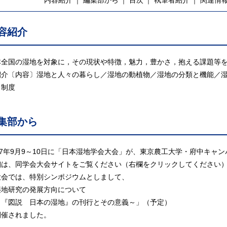
内容紹介
編集部から
目次
執筆者紹介
関連情
容紹介
本全国の湿地を対象に，その現状や特徴，魅力，豊かさ，抱える課題等
紹介〔内容〕湿地と人々の暮らし／湿地の動植物／湿地の分類と機能／
・制度
集部から
017年9月9～10日に「日本湿地学会大会」が、東京農工大学・府中キャ
細は、同学会大会サイトをご覧ください（右欄をクリックしてください
大会では、特別シンポジウムとしまして、
湿地研究の発展方向について
『図説 日本の湿地』の刊行とその意義～」（予定）
開催されました。