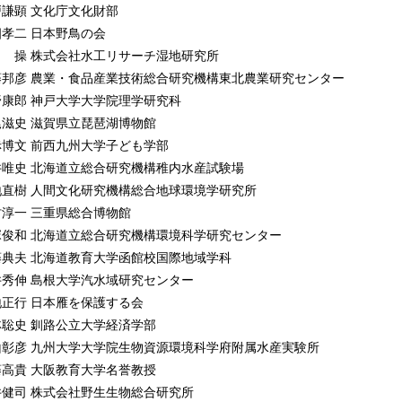
6 湿地の植物の代表種：ヨシ （土谷岳令）
戸謙顕 文化庁文化財部
7 泥炭地をつくるミズゴケ （星 良和）
畑孝二 日本野鳥の会
8 湿地の食虫植物 （上赤博文）
田 操 株式会社水工リサーチ湿地研究所
9 地味だけれど有用な植物：イグサとイネ （下田路子）
藤邦彦 農業・食品産業技術総合研究機構東北農業研究センター
0 湿原を彩る花 （冨士田裕子）
野康郎 神戸大学大学院理学研究科
1 食用・薬用にもなる美しい水辺の植物 （上赤博文）
尾滋史 滋賀県立琵琶湖博物館
2 湿地の木 （藤村善安）
赤博文 前西九州大学子ども学部
3 熱帯・亜熱帯沿岸の森マングローブ （井上智美）
井唯史 北海道立総合研究機構稚内水産試験場
4 藻場の植物 （向井 宏）
地直樹 人間文化研究機構総合地球環境学研究所
5 湿地の植生 （下田路子）
村淳一 三重県総合博物館
ラム2 環境変化のアーカイブとしての湿原堆積物 （紀藤典夫）
塚俊和 北海道立総合研究機構環境科学研究センター
藤典夫 北海道教育大学函館校国際地域学科
．湿地の姿と仕組み
井秀伸 島根大学汽水域研究センター
. 様々な姿を見せる湿地
地正行 日本雁を保護する会
 湿地の織りなす造形美 （岡田 操）
林聡史 釧路公立大学経済学部
 低層湿原，中間湿原，高層湿原 （矢部和夫）
山彰彦 九州大学大学院生物資源環境科学府附属水産実験所
 干潟と塩湿地 （伊藤昌尚）
藤高貴 大阪教育大学名誉教授
 汽水湖 （國井秀伸）
井健司 株式会社野生生物総合研究所