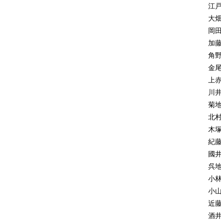
1
江
1
大
1
岡
1
加
2
角
2
金
2
上
2
川
2
菊
2
北
コ
木
紀
Ⅲ
國
1
呉
1
小
2
小
3
近
4
酒