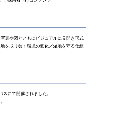
報
採用者向けコンテンツ
を写真や図とともにビジュアルに見開き形式
湿地を取り巻く環境の変化／湿地を守る仕組
ンパスにて開催されました。
）。