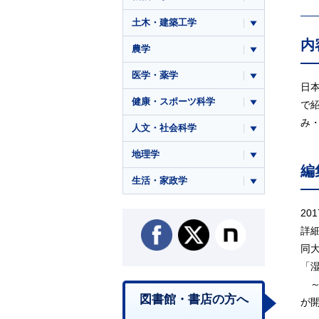
土木・建築工学
内
農学
医学・薬学
日
健康・スポーツ科学
で
み
人文・社会科学
地理学
編
生活・家政学
2
詳
同
「
～
図書館・書店の方へ
が