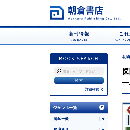
新刊情報
これ
NEW BOOKS
FORTHCOM
朝倉
BOOK SEARCH
図
―
詳細検索
ジャンル一覧
科学一般
環境科学