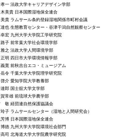
 湖沼とダム （田中正明）
川孝一 法政大学キャリアデザイン学部
 河川と氾濫源 （皆川朋子）
々木美貴 日本国際湿地保全連合
 泥炭地 （高田雅之）
田美貴 ラムサール条約登録湿地関係市町村会議
 湧水湿地 （富田啓介）
原達也 生態教育センター・谷津干潟自然観察センター
 マングローブ林 （中須賀常雄）
谷幸宏 九州大学大学院工学研究院
0 サンゴ礁 （中井達郎）
田路子 前常葉大学社会環境学部
1 水 田 （下田路子）
田雅之 法政大学人間環境学部
2 小規模止水域
中正明 四日市大学環境情報学部
泥炭地湖沼・ため池─ （木塚俊和）
原義寛 前秋吉台エコ・ミュージアム
3 海岸（砂浜・磯・藻場） （向井 宏）
谷岳令 千葉大学大学院理学研究院
4 地下水と温泉 （田原義寛）
田啓介 愛知学院大学教養部
5 都市の湿地 （高田雅之）
井達郎 国士舘大学文学部
 湿地の仕組みと機能
須賀常雄 前琉球大学農学部
6 微地形という不思議─泥炭地がつくるかたち─ （岡田 操）
村 敬 経団連自然保護協議会
7 浮島はなぜできる （岡田 操）
村玲子 ラムサールセンター（湿地と人間研究会）
8 湿地と水 （矢崎友嗣）
執芳博 日本国際湿地保全連合
9 二酸化炭素の吸収と蓄積 （平野高司）
 博徳 九州大学大学院環境社会部門
0 気象変化の抑制 （矢崎友嗣）
野高司 北海道大学大学院農学研究院