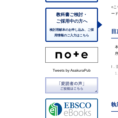
○
ー
教科書ご検討・
ご採用中の方へ
検討用献本のお申し込み、ご採
目
用情報のご入力はこちら
本
序
Ⅰ
Tweets by AsakuraPub
1
1
2
3
4
執
5
6