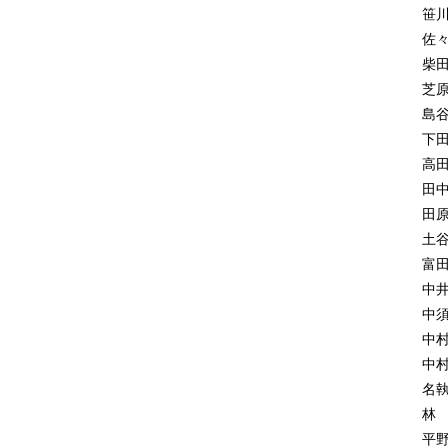
5
笹
6
佐
7
柴
8
芝
9
島
1
下
1
高
1
田
─
田
1
土
1
富
1
中
2.
中
1
中
1
中
1
名
1
林
2
平