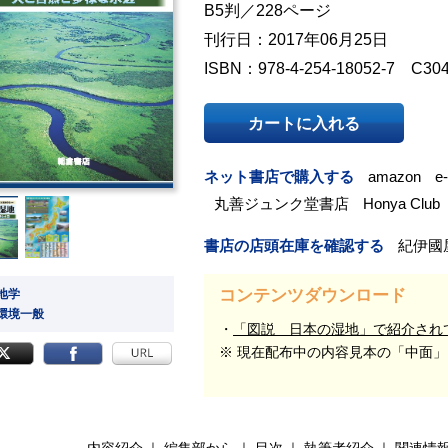
B5判／228ページ
刊行日：2017年06月25日
ISBN：978-4-254-18052-7 C30
カートに入れる
ネット書店で購入する
amazon
e
丸善ジュンク堂書店
Honya Club
書店の店頭在庫を確認する
紀伊國
コンテンツダウンロード
 地学
 環境一般
「図説 日本の湿地」で紹介され
※ 現在配布中の内容見本の「中面