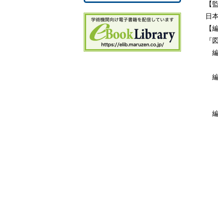
─
【
7
日
8 
【
9
『
2.
編
1
島
1
編
1
安
─
名
3.
編
1
朝
1
磯
1
牛
1
岡
─
國
コ
小
笹
Ⅱ
佐