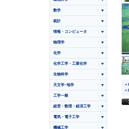
数学
統計
情報・コンピュータ
物理学
化学
化学工学・工業化学
生物科学
天文学･地学
>
>
工学一般
経営・数理・経済工学
電気・電子工学
機械工学