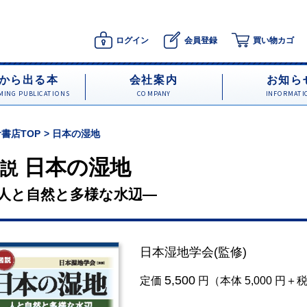
ログイン
会員登録
買い物カゴ
から出る本
会社案内
お知ら
ING PUBLICATIONS
COMPANY
INFORMATI
書店TOP
日本の湿地
日本の湿地
説
人と自然と多様な水辺―
日本湿地学会
(監修)
5,500
定価
円（本体 5,000 円＋