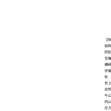
1.
下
1
高
2
中
3
藤
4
皆
─
5
【
6
朝
7
阿
8
安
9
磯
1
伊
1
乾
1
井
1
岩
1
牛
2.
内
1
生