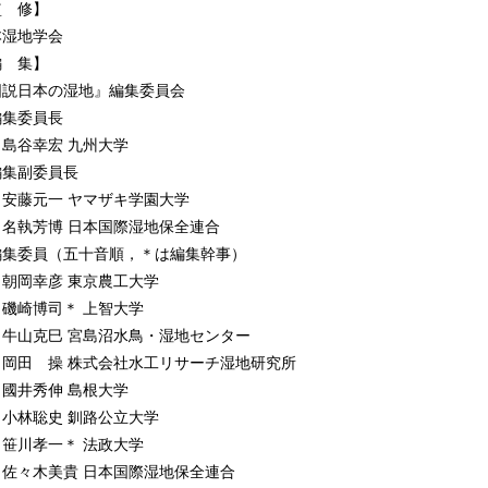
湿地の恵みと「和食」─ （佐々木美貴）
監 修】
 生活と生業で使う （高田雅之）
本湿地学会
輸送手段 （島谷幸宏） 20
編 集】
 エネルギー源としての湿地 （安藤元一）
図説日本の湿地』編集委員会
 暮らしを豊かにする
集委員長
0 水辺の景観を楽しむ （佐々木美貴）
谷幸宏 九州大学
1 水遊び・スポーツ （佐々木美貴）
集副委員長
2 温 泉
藤元一 ヤマザキ学園大学
地熱性湿地を使った健康回復─ （笹川孝一）
執芳博 日本国際湿地保全連合
 暮らしを意味づける
集委員（五十音順，＊は編集幹事）
3 水の神事─湿地にかかわる祈り─ （笹川孝一）
岡幸彦 東京農工大学
4 産育習俗 （朝岡幸彦）
崎博司＊ 上智大学
5 絵画，彫刻，音楽，詩歌，物語 （笹川孝一）
山克巳 宮島沼水鳥・湿地センター
6 暮らしを意味づける記憶と記録
田 操 株式会社水工リサーチ湿地研究所
出版物，映像，証言展示と関連施設─ （芝原達也）
井秀伸 島根大学
ラム1 海苔，そして蜆 （辻井達一）
林聡史 釧路公立大学
川孝一＊ 法政大学
．湿地を彩る個性派たち
々木美貴 日本国際湿地保全連合