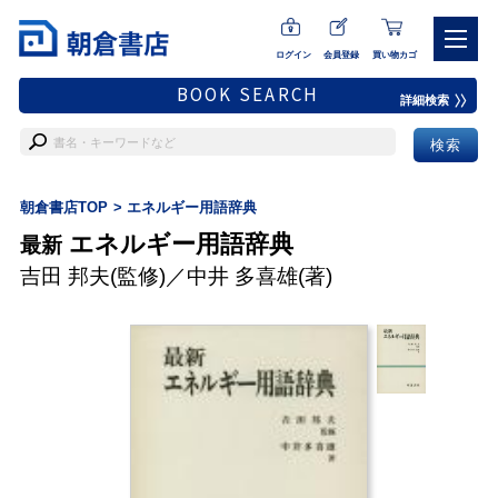
ログイン
会員登録
買い物カゴ
BOOK SEARCH
詳細検索
朝倉書店TOP
エネルギー用語辞典
エネルギー用語辞典
最新
吉田 邦夫
(監修)／
中井 多喜雄
(著)