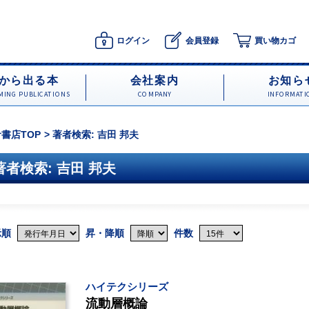
ログイン
会員登録
買い物カゴ
から出る本
会社案内
お知ら
ING PUBLICATIONS
COMPANY
INFORMATI
書店TOP
著者検索: 吉田 邦夫
著者検索: 吉田 邦夫
示順
昇・降順
件数
ハイテクシリーズ
流動層概論