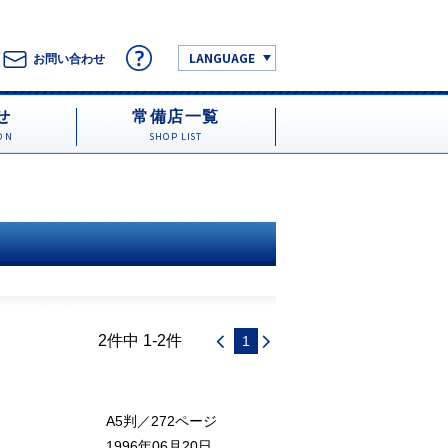
LANGUAGE
お問い合わせ
せ
常備店一覧
ON
SHOP LIST
2件中 1-2件
1
A5判／272ページ
1996年06月20日