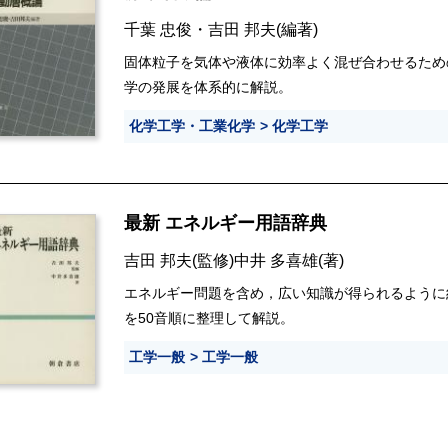
千葉 忠俊
・
吉田 邦夫
(編著)
固体粒子を気体や液体に効率よく混ぜ合わせるため
学の発展を体系的に解説。
化学工学・工業化学
化学工学
最新 エネルギー用語辞典
吉田 邦夫
(監修)
中井 多喜雄
(著)
エネルギー問題を含め，広い知識が得られるように約
を50音順に整理して解説。
工学一般
工学一般