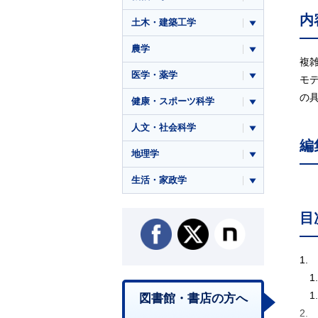
内
土木・建築工学
農学
複
医学・薬学
モ
の
健康・スポーツ科学
人文・社会科学
編
地理学
生活・家政学
目
1.
1
1
図書館・書店の方へ
2.