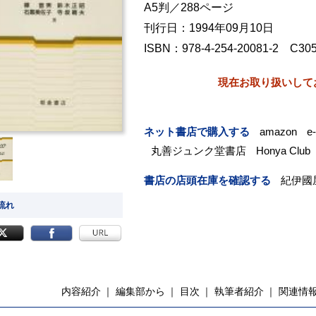
A5判／288ページ
刊行日：1994年09月10日
ISBN：978-4-254-20081-2 C30
現在お取り扱いして
ネット書店で購入する
amazon
e
丸善ジュンク堂書店
Honya Club
書店の店頭在庫を確認する
紀伊國
 流れ
内容紹介
編集部から
目次
執筆者紹介
関連情