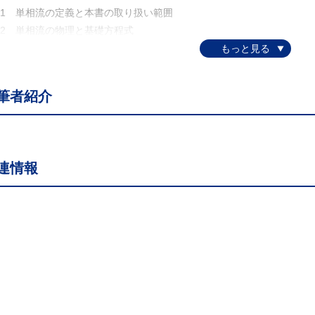
.1 単相流の定義と本書の取り扱い範囲
.2 単相流の物理と基礎方程式
3 座標系
4 境界条件
 乱流モデル
筆者紹介
.1 乱流の物理
.2 乱流の計算モデル
3 場の方法
.4 格子平均モデル
連情報
.5 高次精度風上差分
 自由液面の計算モデル
.1 自由液面の物理
.2 自由液面位置の計算モデル
.3 自由液面モデルの数値計算
.4 非圧縮性流れ計算のアルゴリズムと自由液面モデル
.5 自由液面の存在と乱流効果
 物質移動
.1 物質移動の基礎方程式