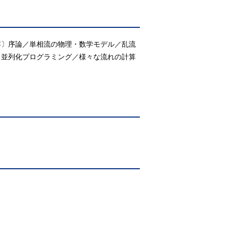
容〕序論／単相流の物理・数学モデル／乱流
／並列化プログラミング／様々な流れの計算