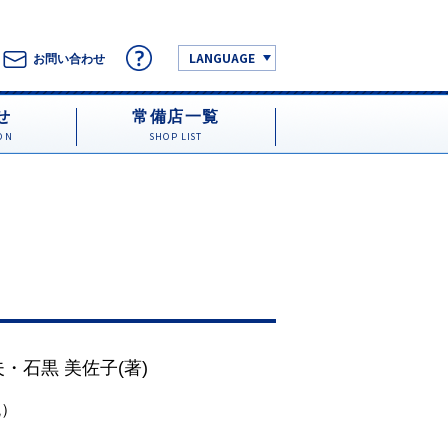
LANGUAGE
お問い合わせ
せ
常備店一覧
ON
SHOP LIST
夫
・
石黒 美佐子
(著)
税）