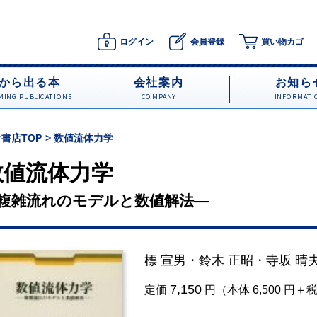
ログイン
会員登録
買い物カゴ
から出る本
会社案内
お知ら
ING PUBLICATIONS
COMPANY
INFORMATI
書店TOP
数値流体力学
数値流体力学
複雑流れのモデルと数値解法―
標 宣男
・
鈴木 正昭
・
寺坂 晴
7,150
定価
円（本体 6,500 円＋