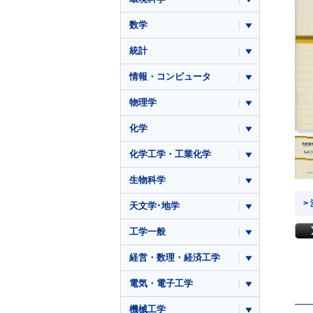
数学
統計
情報・コンピュータ
物理学
化学
化学工学・工業化学
生物科学
>
天文学･地学
工学一般
経営・数理・経済工学
電気・電子工学
機械工学