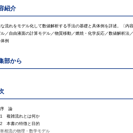
容紹介
雑な流れをモデル化して数値解析する手法の基礎と具体例を詳述。〔内
デル／自由液面の計算モデル／物質移動／燃焼・化学反応／数値解析法
具体例
集部から
次
 序 論
.1 複雑流れとは何か
.2 本書の特徴と目的
 単相流の物理・数学モデル