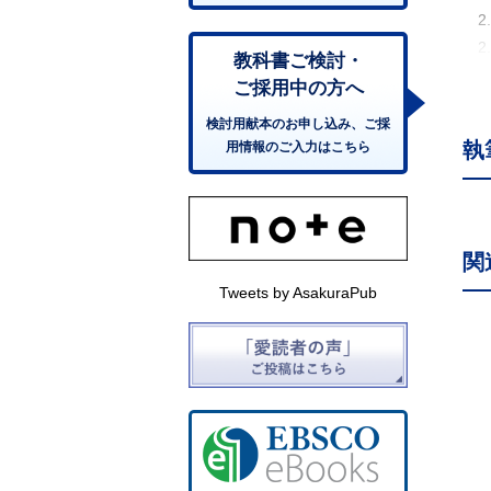
2
2
教科書ご検討・
2.
ご採用中の方へ
2.
検討用献本のお申し込み、ご採
3.
執
用情報のご入力はこちら
3
3
3.
3
関
3
Tweets by AsakuraPub
4.
4
4
4
4
4
5.
5