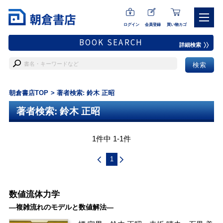
ログイン
会員登録
買い物カゴ
BOOK SEARCH
詳細検索
朝倉書店TOP
著者検索: 鈴木 正昭
著者検索: 鈴木 正昭
1件中 1-1件
1
数値流体力学
―複雑流れのモデルと数値解法―