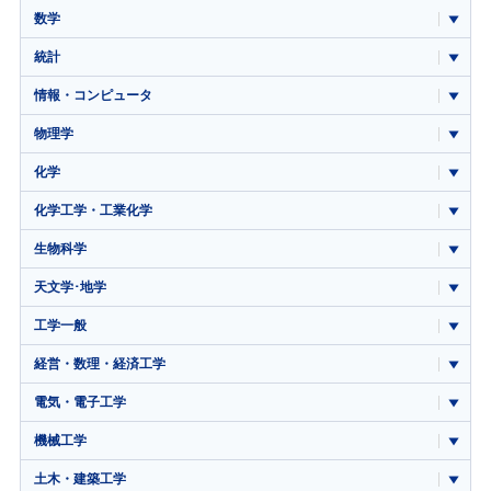
数学
統計
情報・コンピュータ
物理学
化学
化学工学・工業化学
生物科学
天文学･地学
工学一般
経営・数理・経済工学
電気・電子工学
機械工学
土木・建築工学