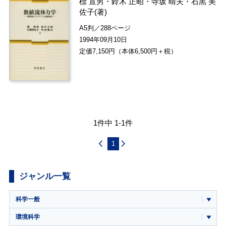
標 宣男
・
鈴木 正昭
・
寺坂 晴夫
・
石黒 美
佐子
(著)
A5判／288ページ
1994年09月10日
定価7,150円（本体6,500円＋税）
1件中 1-1件
1
ジャンル一覧
科学一般
環境科学