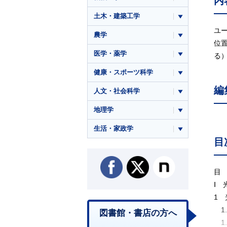
内
土木・建築工学
ユ
農学
位
医学・薬学
る
健康・スポーツ科学
編
人文・社会科学
地理学
生活・家政学
目
目
Ⅰ 
1
1
図書館・書店の方へ
1