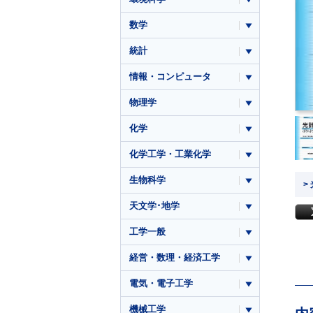
数学
統計
情報・コンピュータ
物理学
化学
化学工学・工業化学
生物科学
>
天文学･地学
工学一般
経営・数理・経済工学
電気・電子工学
機械工学