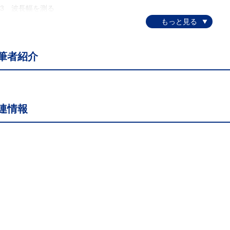
.3 波長幅を測る
.4 周波数を測る
.5 光の時間幅や時間波形を測る
.6 偏光を測る
筆者紹介
.7 可視光以外をセンシングする
.8 発光体や表示素子を評価する
.9 レーザの品位を測る
 材料・物質の特性を計測する
連情報
.1 反射率を測る
.2 屈折率を測る
.3 複屈折を測る
.4 透過率を測る
.5 分光特性を測る
.6 膜厚を測る
.7 蛍光・ラマン散乱光を測る
.8 リモートセンシングを知る
 長さを計測する
.1 長さの基準の話