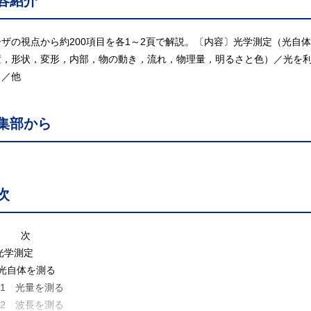
容紹介
ーザの視点から約200項目を各1～2頁で解説。〔内容〕光学測定（光自
置，形状，変形，内部，物の動き，流れ，物理量，明るさと色）／光を
）／他
集部から
次
 次
光学測定
 光自体を測る
.1 光量を測る
.2 波長を測る