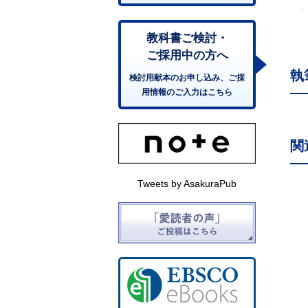
1
1
教科書ご検討・
1
ご採用中の方へ
1
執
検討用献本のお申し込み、ご採
1
用情報のご入力はこちら
1
1
2
関
2
2
2
Tweets by AsakuraPub
2
2
2
2
2
3
3