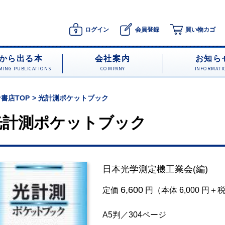
ログイン
会員登録
買い物カゴ
から出る本
会社案内
お知ら
ING PUBLICATIONS
COMPANY
INFORMATI
書店TOP
光計測ポケットブック
光計測ポケットブック
日本光学測定機工業会
(編)
6,600
定価
円（本体 6,000 円＋
A5判／304ページ