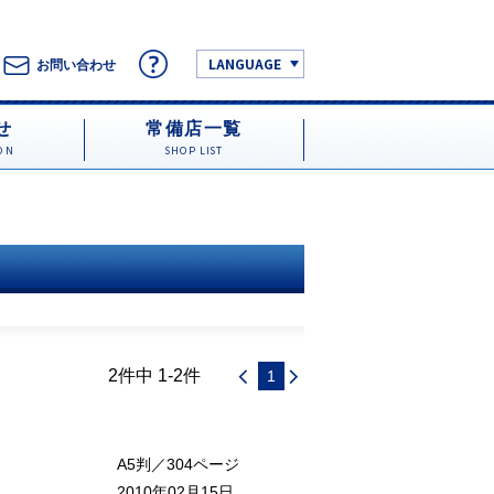
LANGUAGE
お問い合わせ
せ
常備店一覧
ON
SHOP LIST
2件中 1-2件
1
A5判／304ページ
2010年02月15日