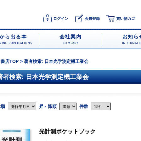
ログイン
会員登録
買い物カゴ
から出る本
会社案内
お知ら
ING PUBLICATIONS
COMPANY
INFORMATI
書店TOP
著者検索: 日本光学測定機工業会
著者検索: 日本光学測定機工業会
示順
昇・降順
件数
光計測ポケットブック