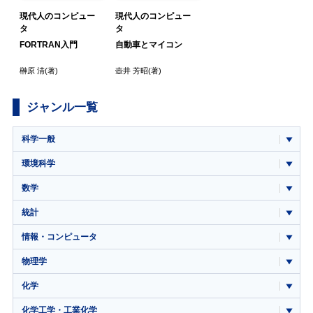
現代人のコンピュー
現代人のコンピュー
タ
タ
FORTRAN入門
自動車とマイコン
榊原 清
(著)
壺井 芳昭
(著)
ジャンル一覧
科学一般
環境科学
数学
統計
情報・コンピュータ
物理学
化学
化学工学・工業化学