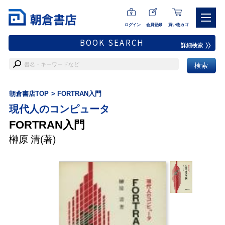
ログイン
会員登録
買い物カゴ
BOOK SEARCH
詳細検索
朝倉書店TOP
FORTRAN入門
現代人のコンピュータ
FORTRAN入門
榊原 清
(著)