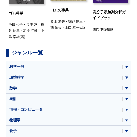
ゴムの事典
高分子添加剤分析ガ
ゴム科学
イドブック
奥山 通夫
・
粷谷 信三
・
池田 裕子
・
加藤 淳
・
粷
西 敏夫
・
山口 幸一
(編)
西岡 利勝
(編)
谷 信三
・
高橋 征司
・
中
島 幸雄
(著)
ジャンル一覧
科学一般
環境科学
数学
統計
情報・コンピュータ
物理学
化学