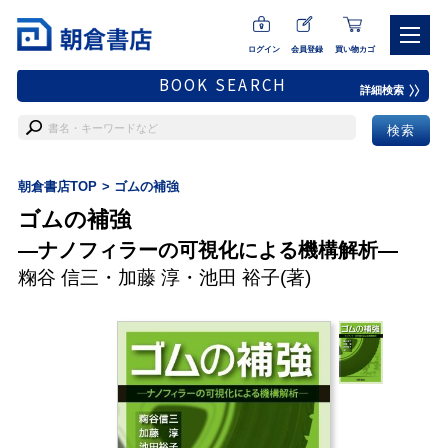
ログイン
会員登録
買い物カゴ
BOOK SEARCH
詳細検索
朝倉書店TOP
ゴムの補強
ゴムの補強
―ナノフィラーの可視化による機構解析―
粷谷 信三
・
加藤 淳
・
池田 裕子
(著)