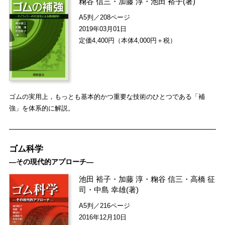
粷谷 信三
・
加藤 淳
・
池田 裕子
(著)
A5判／208ページ
2019年03月01日
定価4,400円（本体4,000円＋税）
ゴムの実用上，もっとも基本的かつ重要な技術のひとつである「補
強」を体系的に解説。
ゴム科学
―その現代的アプローチ―
池田 裕子
・
加藤 淳
・
粷谷 信三
・
高橋 征
司
・
中島 幸雄
(著)
A5判／216ページ
2016年12月10日