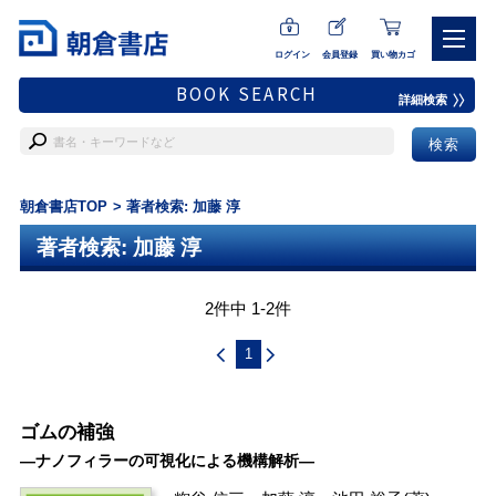
ログイン
会員登録
買い物カゴ
BOOK SEARCH
詳細検索
朝倉書店TOP
著者検索: 加藤 淳
著者検索: 加藤 淳
2件中 1-2件
1
ゴムの補強
―ナノフィラーの可視化による機構解析―