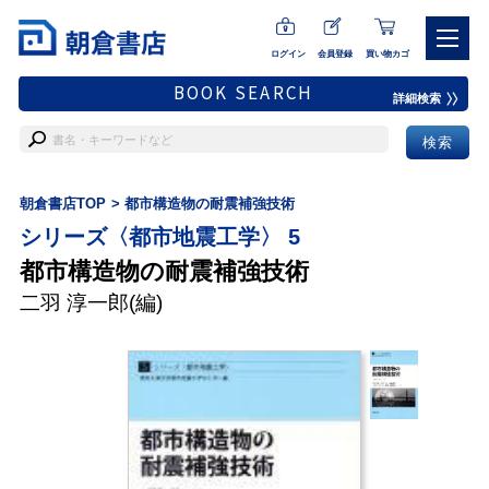
ログイン
会員登録
買い物カゴ
BOOK SEARCH
詳細検索
朝倉書店TOP
都市構造物の耐震補強技術
シリーズ〈都市地震工学〉 5
都市構造物の耐震補強技術
二羽 淳一郎
(編)