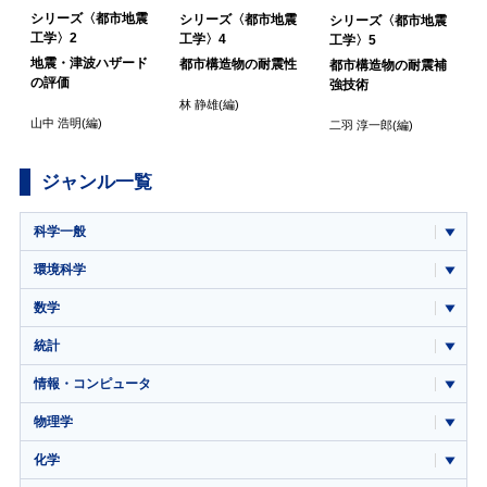
シリーズ〈都市地震
シリーズ〈都市地震
シリーズ〈都市地震
工学〉2
工学〉4
工学〉5
地震・津波ハザード
都市構造物の耐震性
都市構造物の耐震補
の評価
強技術
林 静雄
(編)
山中 浩明
(編)
二羽 淳一郎
(編)
ジャンル一覧
科学一般
環境科学
数学
統計
情報・コンピュータ
物理学
化学