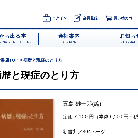
ログイン
会員登録
買い物カゴ
から出る本
会社案内
お知ら
ING PUBLICATIONS
COMPANY
INFORMATI
書店TOP
病歴と現症のとり方
病歴と現症のとり方
五島 雄一郎
(編)
7,150
定価
円（本体 6,500 円＋
新書判／304ページ