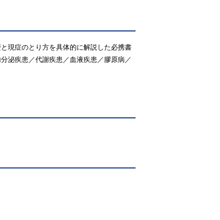
歴と現症のとり方を具体的に解説した必携書
内分泌疾患／代謝疾患／血液疾患／膠原病／