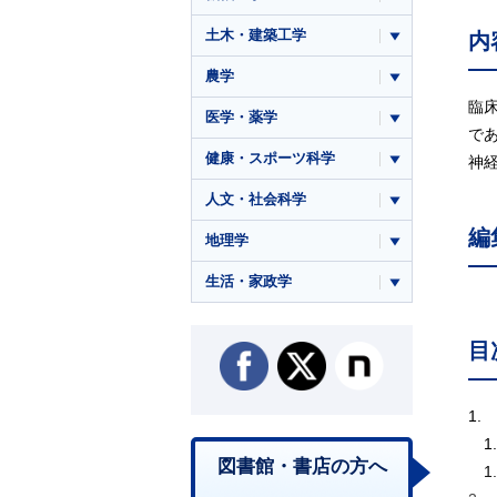
土木・建築工学
内
農学
臨
医学・薬学
で
健康・スポーツ科学
神
人文・社会科学
編
地理学
生活・家政学
目
1.
1
図書館・書店の方へ
1