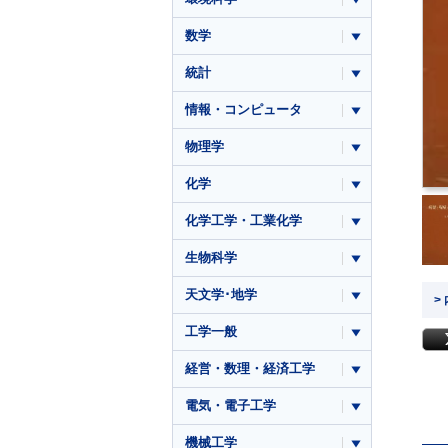
数学
統計
情報・コンピュータ
物理学
化学
化学工学・工業化学
生物科学
天文学･地学
>
工学一般
経営・数理・経済工学
電気・電子工学
機械工学