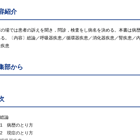
容紹介
床の場では患者の訴えを聞き，問診，検査をし病名を決める。本書は病
ある。〔内容〕総論／呼吸器疾患／循環器疾患／消化器疾患／腎疾患／
経疾患
集部から
次
 総論
.1 病歴のとり方
.2 現症のとり方