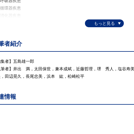
 呼吸器疾患
 循環器疾患
 消化器疾患
 腎疾患
 内分泌疾患
 代謝疾患
筆者紹介
 血液疾患
 膠原病
. 神経疾患
編集者】五島雄一郎
. 索 引
執筆者】井出 満，太田保世，兼本成斌，近藤哲理，堺 秀人，塩谷寿
夫，田辺晃久，長尾忠美，浜本 紘，松崎松平
連情報