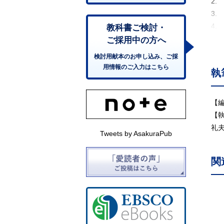
2.
3.
4.
教科書ご検討・
5.
ご採用中の方へ
6.
検討用献本のお申し込み、ご採
7.
用情報のご入力はこちら
執
8.
9.
10
【
11
【
礼
Tweets by AsakuraPub
関