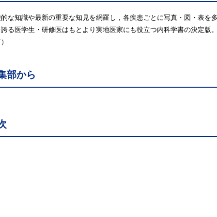
礎的な知識や最新の重要な知見を網羅し，各疾患ごとに写真・図・表を
を誇る医学生・研修医はもとより実地医家にも役立つ内科学書の決定版
可）
集部から
次