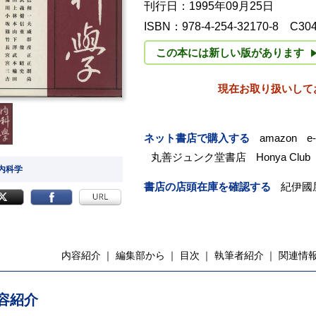
刊行日：1995年09月25日
ISBN：978-4-254-32170-8 C30
この本には新しい版があります
現在お取り扱いして
ネット書店で購入する
amazon
e
丸善ジュンク堂書店
Honya Club
 内科学
書店の店頭在庫を確認する
紀伊國
内容紹介
編集部から
目次
執筆者紹介
関連情
容紹介