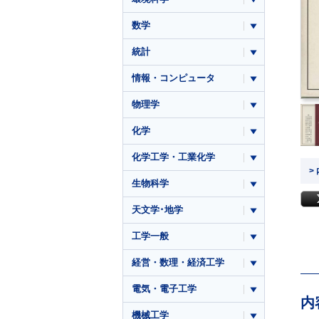
数学
統計
情報・コンピュータ
物理学
化学
化学工学・工業化学
>
生物科学
天文学･地学
工学一般
経営・数理・経済工学
電気・電子工学
内
機械工学