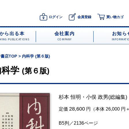
ログイン
会員登録
買い物カゴ
から出る本
会社案内
お知ら
ING PUBLICATIONS
COMPANY
INFORMATI
書店TOP
内科学 (第６版)
内科学
(第６版)
杉本 恒明
・
小俣 政男
(総編集)
28,600
定価
円（本体 26,000 
B5判／2136ページ