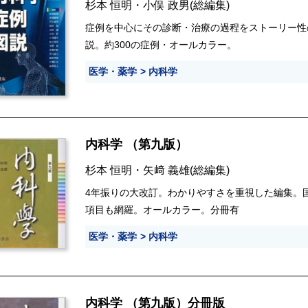
杉本 恒明
・
小俣 政男
(総編集)
症例を中心にその診断・治療の過程をストーリー性
説。約300の症例・オールカラー。
医学・薬学
内科学
内科学 （第九版）
杉本 恒明
・
矢﨑 義雄
(総編集)
4年振りの大改訂。わかりやすさを重視した編集。
項目も網羅。オールカラー。分冊有
医学・薬学
内科学
内科学 （第九版）分冊版