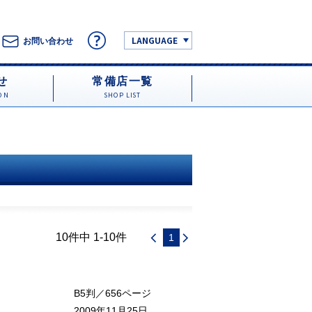
LANGUAGE
お問い合わせ
せ
常備店一覧
ON
SHOP LIST
10件中 1-10件
1
B5判／656ページ
2009年11月25日