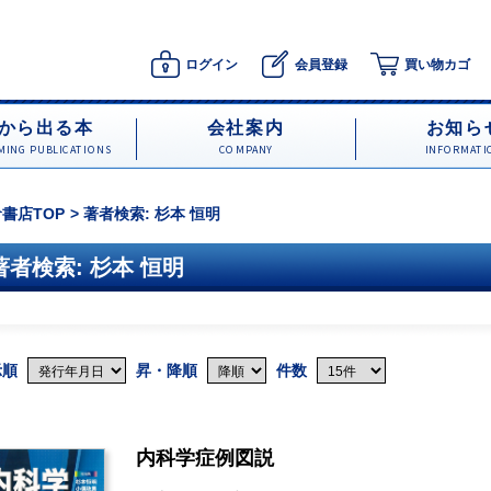
ログイン
会員登録
買い物カゴ
から出る本
会社案内
お知ら
ING PUBLICATIONS
COMPANY
INFORMATI
書店TOP
著者検索: 杉本 恒明
著者検索: 杉本 恒明
示順
昇・降順
件数
内科学症例図説