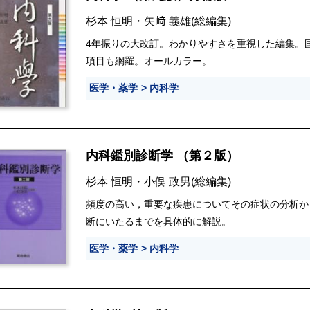
杉本 恒明
・
矢﨑 義雄
(総編集)
4年振りの大改訂。わかりやすさを重視した編集。
項目も網羅。オールカラー。
医学・薬学
内科学
内科鑑別診断学 （第２版）
杉本 恒明
・
小俣 政男
(総編集)
頻度の高い，重要な疾患についてその症状の分析か
断にいたるまでを具体的に解説。
医学・薬学
内科学