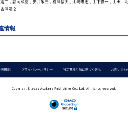
.4 感覚障害の臨床
 憲二，諸岡成徳，安井敬三，柳澤信夫，山崎隆志，山下俊一，山田 
 記憶障害，記銘力障害
，吉澤靖之
.1 記憶の過程
.2 記憶の分類と検査法
連情報
.3 記憶障害の原因とアプローチ
.4 記憶障害をを生じる病巣と疾患
 幻覚.妄想
.1 幻覚と錯覚
2 妄想
 言語障害(失語，構音障害)
利用規約
プライバシーポリシー
特定商取引法に基づく表示
お問い合わ
1 総論
2 失語
.3 構音障害と失声
Copyright © 2021 Asakura Publishing Co., Ltd. All rights reserved.
 知能障害
.1 知能障害こ対する基本的なアプローチ
.2 精神発達障害
.3 成人発症の知能障害
 行為障害.失認