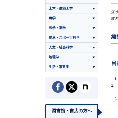
土木・建築工学
症
農学
肢
医学・薬学
編
健康・スポーツ科学
人文・社会科学
地理学
目
生活・家政学
Ⅰ
1.
1
1
1
図書館・書店の方へ
1