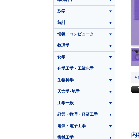
数学
統計
情報・コンピュータ
物理学
化学
化学工学・工業化学
>
生物科学
天文学･地学
工学一般
経営・数理・経済工学
電気・電子工学
内
機械工学