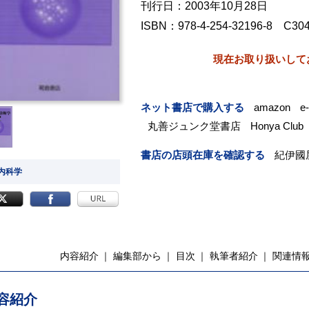
刊行日：2003年10月28日
ISBN：978-4-254-32196-8 C30
現在お取り扱いして
ネット書店で購入する
amazon
e
丸善ジュンク堂書店
Honya Club
書店の店頭在庫を確認する
紀伊國
 内科学
内容紹介
編集部から
目次
執筆者紹介
関連情
容紹介