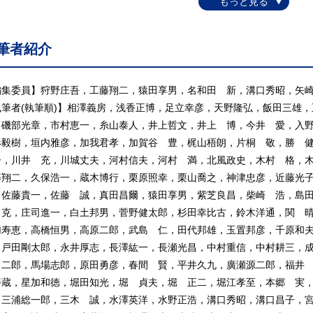
.5 意識障害と検査
 一過性意識障害
.1 一過性意識障害をきたす原因と状況
筆者紹介
.2 失神の病態
.3 失神の原因疾患
.4 一過性意識障害の疫学
編集委員】狩野庄吾，工藤翔二，猿田享男，名和田 新，溝口秀昭，矢
.5 失神とてんかんの鑑別
執筆者(執筆順)】相澤義房，浅香正博，足立幸彦，天野隆弘，飯田三雄
.6 一過性意識障害の治療
，磯部光章，市村恵一，糸山泰人，井上哲文，井上 博，今井 愛，入
 失神
形毅樹，垣内雅彦，加我君孝，加賀谷 豊，梶山梧朗，片桐 敬，勝 
1 定義
子，川井 充，川城丈夫，河村信夫，河村 満，北風政史，木村 格，
2 前駆症状
藤翔二，久保浩一，蔵木博行，栗原照幸，栗山喬之，神津忠彦，近藤光
3 病態生理
，佐藤貴一，佐藤 誠，真田昌爾，猿田享男，紫芝良昌，柴崎 浩，島
4 疫学
 克，庄司進一，白土邦男，菅野健太郎，杉田幸比古，鈴木洋通，関 
5 原因疾患
加寿恵，高橋恒男，高原二郎，武島 仁，田代邦雄，玉置邦彦，千原和
 感覚障害
，戸田剛太郎，永井厚志，長澤紘一，長瀬光昌，中村重信，中村耕三，
.1 表在覚系の経路―四体体幹の末梢から頭頂葉の感覚野へ―
 二郎，馬場志郎，原田勇彦，春間 賢，平井久九，廣瀬源二郎，福井
2 深部覚系の経路―末梢から大脳頭頂葉の感覚野Brodmann3-1-2へ―
善蔵，星加和徳，堀田知光，堀 貞夫，堀 正二，堀江孝至，本郷 実
.3 顔面からの感覚情報の経路
，三浦総一郎，三木 誠，水澤英洋，水野正浩，溝口秀昭，溝口昌子，