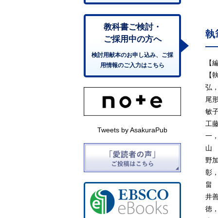
1
2.
2
教科書ご検討・
執
2
ご採用中の方へ
2
検討用献本のお申し込み、ご採
2
【
用情報のご入力はこちら
2
【
2
弘
3.
尾
3.
敏
3.
工
Tweets by AsakuraPub
3.
一
3.
山
3.
野
4.
彰
4
畠
4.
井
4
徳