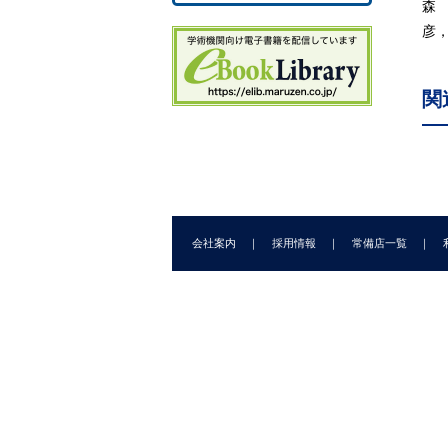
4
森
5.
彦
5
5
関
5
5
6.
6
6.
7.
会社案内
採用情報
常備店一覧
7.
7.
7
8.
8
8
8
9.