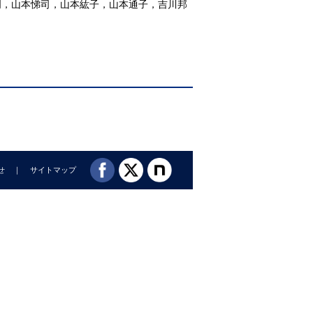
明，山本悌司，山本紘子，山本通子，吉川邦
せ
サイトマップ