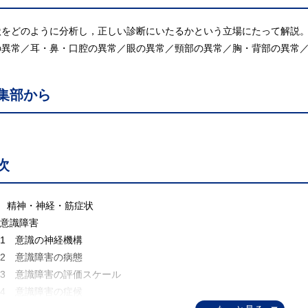
状をどのように分析し，正しい診断にいたるかという立場にたって解説
の異常／耳・鼻・口腔の異常／眼の異常／頸部の異常／胸・背部の異常
集部から
次
. 精神・神経・筋症状
 意識障害
.1 意識の神経機構
.2 意識障害の病態
.3 意識障害の評価スケール
.4 意識障害の症候