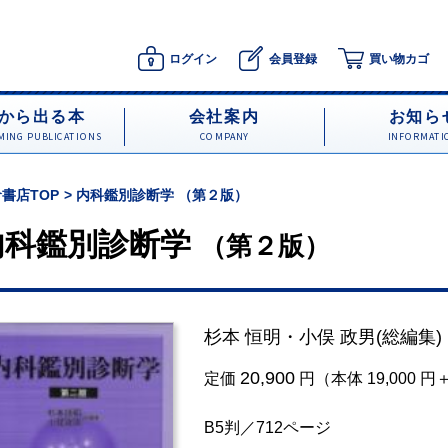
ログイン
会員登録
買い物カゴ
から出る本
会社案内
お知ら
ING PUBLICATIONS
COMPANY
INFORMATI
書店TOP
内科鑑別診断学 （第２版）
内科鑑別診断学
（第２版）
杉本 恒明
・
小俣 政男
(総編集)
20,900
定価
円（本体 19,000 
B5判／712ページ