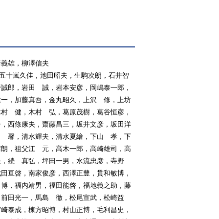
崎義雄，柳澤信夫
，五十嵐久佳，池田昭夫，生駒次朗，石井智
野誠郎，岩田 誠，岩本安彦，岡嶋泰一郎，
健一，加藤真吾，金丸昭久，上沢 修，上坊
木村 健，木村 弘，葛原茂樹，葛谷恒彦，
子，西條康夫，齋藤昌三，坂井文彦，坂田洋
田 馨，清水輝夫，清水夏繪，下山 孝，下
晴朗，祖父江 元，高木一郎，高崎雄司，高
夫，続 真弘，坪田一男，水流忠彦，寺野
成田亘啓，南家俊彦，西澤正豊，貫和敏博，
 博，福内靖男，福田能啓，福地義之助，藤
，前田光一，馬島 徹，松尾宣武，松崎益
宮崎泰成，棟方昭博，村山正博，毛利昌史，