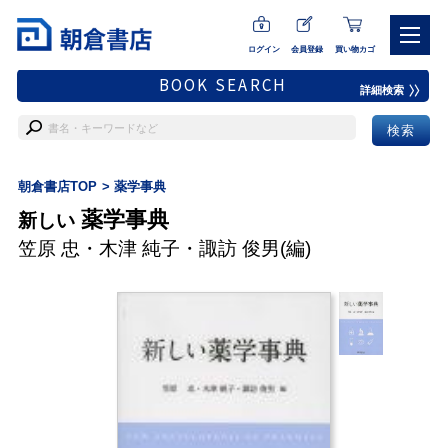
ログイン
会員登録
買い物カゴ
BOOK SEARCH
詳細検索
朝倉書店TOP
薬学事典
薬学事典
新しい
笠原 忠
・
木津 純子
・
諏訪 俊男
(編)