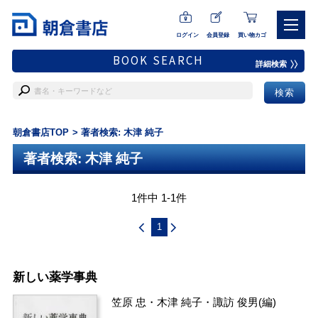
ログイン
会員登録
買い物カゴ
BOOK SEARCH
詳細検索
朝倉書店TOP
著者検索: 木津 純子
著者検索: 木津 純子
1件中 1-1件
1
新しい薬学事典
笠原 忠
・
木津 純子
・
諏訪 俊男
(編)