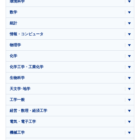
環境科学
数学
統計
情報・コンピュータ
物理学
化学
化学工学・工業化学
生物科学
天文学･地学
工学一般
経営・数理・経済工学
電気・電子工学
機械工学