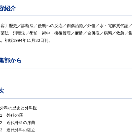
容紹介
内容〕歴史／診断法／侵襲への反応／創傷治癒／外傷／水・電解質代謝
無菌法・消毒法／術前・術中・術後管理／麻酔／合併症／病態／救急／集
。初版1994年11月30日刊。
集部から
次
 外科の歴史と外科医
1 外科の曙
.2 近代外科の序曲
.3 近代外科の確立