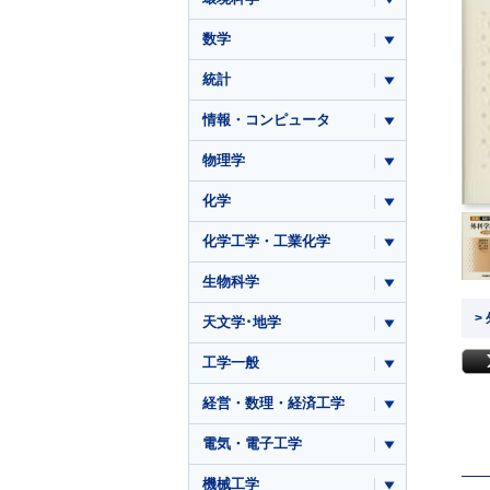
数学
統計
情報・コンピュータ
物理学
化学
化学工学・工業化学
生物科学
>
天文学･地学
工学一般
経営・数理・経済工学
電気・電子工学
機械工学