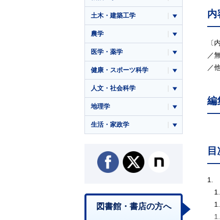
内
土木・建築工学
農学
〔
医学・薬学
／
／他
健康・スポーツ科学
人文・社会科学
編
地理学
生活・家政学
目
1.
1.
1
図書館・書店の方へ
1