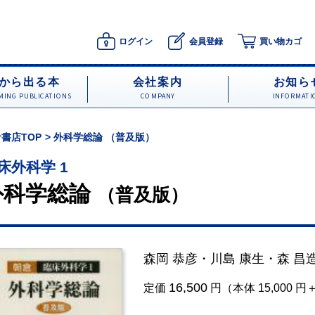
ログイン
会員登録
買い物カゴ
から出る本
会社案内
お知ら
ING PUBLICATIONS
COMPANY
INFORMATI
書店TOP
外科学総論 （普及版）
床外科学 1
外科学総論
（普及版）
森岡 恭彦
・
川島 康生
・
森 昌
16,500
定価
円（本体 15,000 