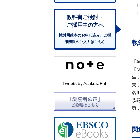
1
1
教科書ご検討・
1
ご採用中の方へ
2.
検討用献本のお申し込み、ご採
3.
執
用情報のご入力はこちら
4.
5.
6.
【
7.
【
8.
生
Tweets by AsakuraPub
9.
夫
9
名
9
恭
9.
勇
9.
9
関
9.
9