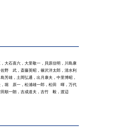
三，大石喜六，大里敬一，貝原信明，川島康
，佐野 武，斎藤英昭，篠沢洋太郎，清水利
田島芳雄，土岡弘通，出月康夫，中里博昭，
巌，堀 原一，松浦雄一郎，松田 暉，万代
横田順一朗，吉成道夫，吉竹 毅，渡辺