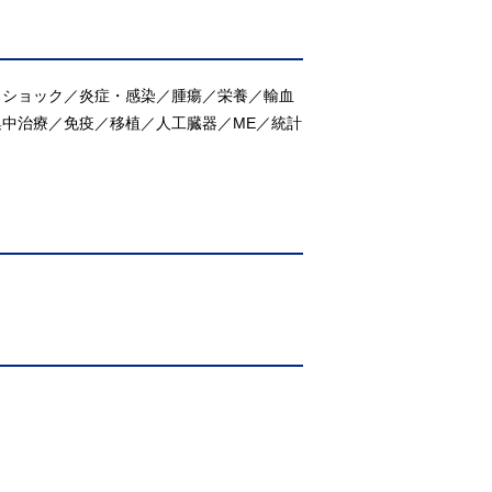
／ショック／炎症・感染／腫瘍／栄養／輸血
中治療／免疫／移植／人工臓器／ME／統計