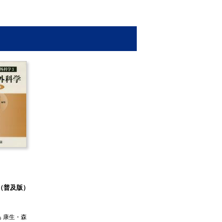
（普及版）
 康生
・
森