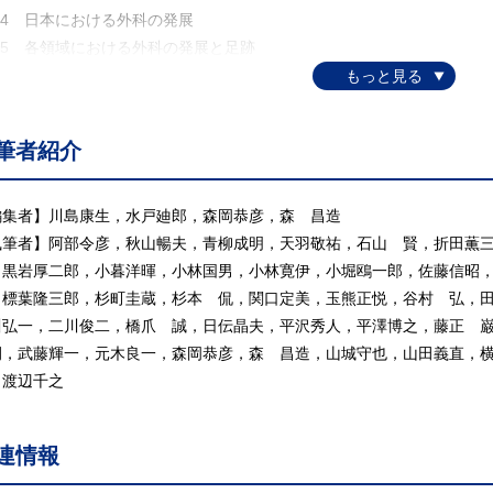
.4 日本における外科の発展
.5 各領域における外科の発展と足跡
.6 わが国の外科医の養成と専門医制度
 外科における診断法
 侵襲に対する生体反応
筆者紹介
 損傷と創傷治癒
 外 傷
 水分・電解質代謝，輸液
編集者】川島康生，水戸廸郎，森岡恭彦，森 昌造
 ショック
執筆者】阿部令彦，秋山暢夫，青柳成明，天羽敬祐，石山 賢，折田薫
 炎症・感染
，黒岩厚二郎，小暮洋暉，小林国男，小林寛伊，小堀鴎一郎，佐藤信昭
 外科腫瘍学
，標葉隆三郎，杉町圭蔵，杉本 侃，関口定美，玉熊正悦，谷村 弘，
.1 腫瘍の病理学
川弘一，二川俊二，橋爪 誠，日伝晶夫，平沢秀人，平澤博之，藤正 
.2 良性・悪性腫瘍の差異
嗣，武藤輝一，元木良一，森岡恭彦，森 昌造，山城守也，山田義直，
3 癌の疫学
，渡辺千之
4 発癌因子
.5 腫瘍マーカー
連情報
6 癌の治療
.7 癌の集学的治療