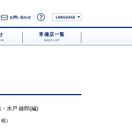
LANGUAGE
お問い合わせ
せ
常備店一覧
ON
SHOP LIST
造
・
水戸 廸郎
(編)
円＋税）