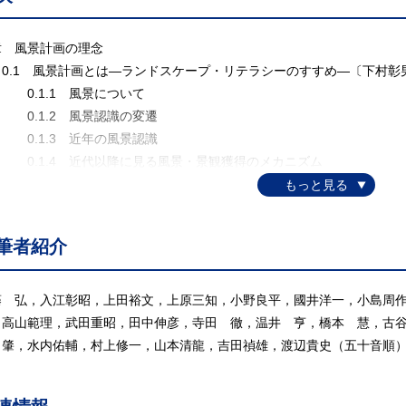
章 風景計画の理念
.1 風景計画とは―ランドスケープ・リテラシーのすすめ―〔下村彰
.1.1 風景について
.1.2 風景認識の変遷
.1.3 近年の風景認識
.1.4 近代以降に見る風景・景観獲得のメカニズム
.1.5 風景計画とは
.1.6 ランドスケープ・リテラシー
.2 風景の概念と風景計画 〔小野良平〕
筆者紹介
.2.1 風 景
.2.2 景 観
.2.3 風景と景観
藤 弘，入江彰昭，上田裕文，上原三知，小野良平，國井洋一，小島周
.2.4 まなざし論
，高山範理，武田重昭，田中伸彦，寺田 徹，温井 亨，橋本 慧，古
.2.5 風景計画の方法論と風景
 肇，水内佑輔，村上修一，山本清龍，吉田禎雄，渡辺貴史（五十音順
.2.6 古くて新しい「風景」
.3 風景計画形成の歴史 〔水内佑輔〕