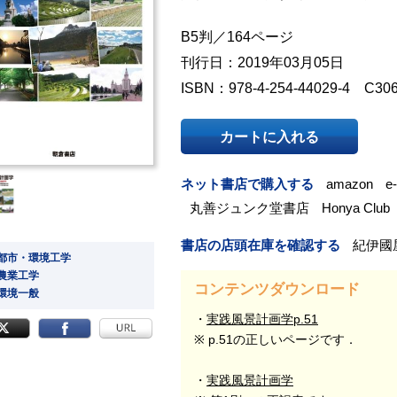
B5判／164ページ
刊行日：2019年03月05日
ISBN：978-4-254-44029-4 C30
カートに入れる
ネット書店で購入する
amazon
e
丸善ジュンク堂書店
Honya Club
書店の店頭在庫を確認する
紀伊國
 都市・環境工学
 農業工学
コンテンツダウンロード
 環境一般
実践風景計画学p.51
※ p.51の正しいページです．
実践風景計画学