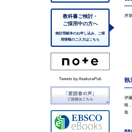
序
教科書ご検討・
0
ご採用中の方へ
0
検討用献本のお申し込み、ご採
0
用情報のご入力はこちら
0
0
0
0
0
Tweets by AsakuraPub
執
0
0
0
伊
0
唯
0
島
0
0