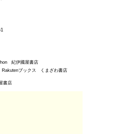
61
-hon
紀伊國屋書店
Rakutenブックス
くまざわ書店
屋書店