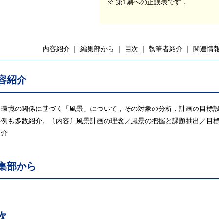
※ 第1刷への正誤表です．
内容紹介
編集部から
目次
執筆者紹介
関連情
容紹介
と環境の関係に基づく「風景」について，その対象の分析，計画の目標
事例も多数紹介。〔内容〕風景計画の理念／風景の把握と課題抽出／目
紹介
集部から
次