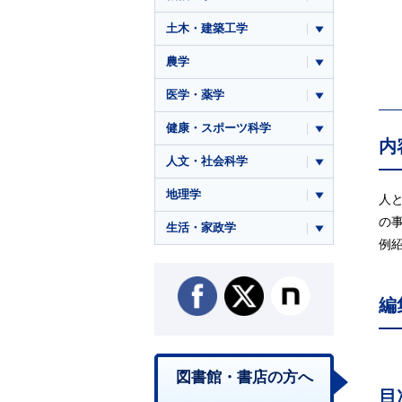
土木・建築工学
農学
医学・薬学
健康・スポーツ科学
内
人文・社会科学
地理学
人
の
生活・家政学
例
編
図書館・書店の方へ
目