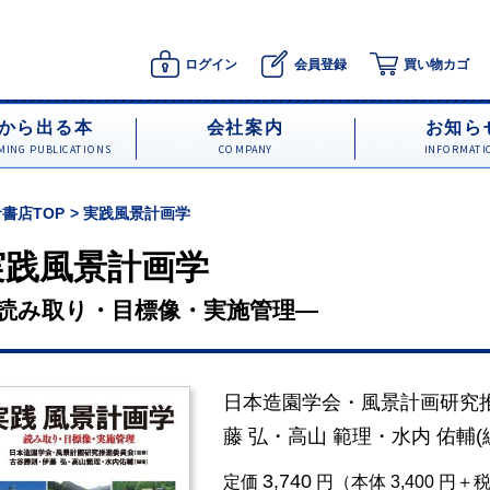
ログイン
会員登録
買い物カゴ
から出る本
会社案内
お知ら
ING PUBLICATIONS
COMPANY
INFORMATI
書店TOP
実践風景計画学
実践風景計画学
読み取り・目標像・実施管理―
日本造園学会・風景計画研究
藤 弘
・
高山 範理
・
水内 佑輔
(
3,740
定価
円（本体 3,400 円＋