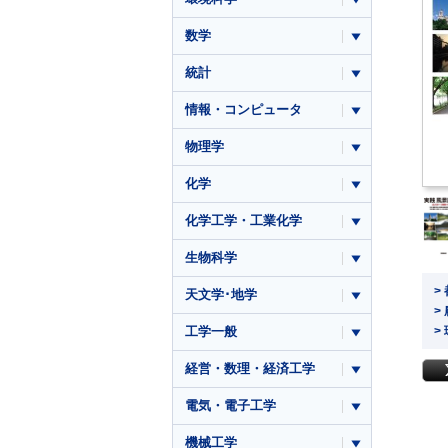
数学
統計
情報・コンピュータ
物理学
化学
化学工学・工業化学
生物科学
>
天文学･地学
>
>
工学一般
経営・数理・経済工学
電気・電子工学
機械工学