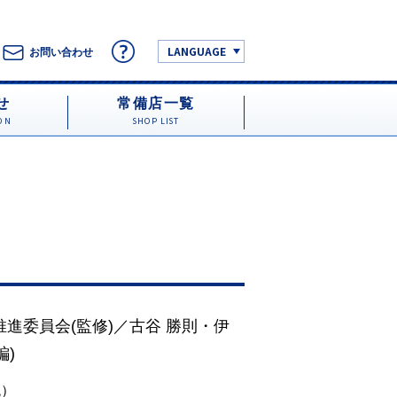
LANGUAGE
お問い合わせ
せ
常備店一覧
ON
SHOP LIST
推進委員会
(監修)／
古谷 勝則
・
伊
編)
税）