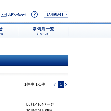
LANGUAGE
お問い合わせ
せ
常備店一覧
ON
SHOP LIST
1件中 1-1件
1
B5判／164ページ
2019年03月05日