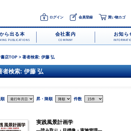
ログイン
会員登録
買い物カゴ
から出る本
会社案内
お知ら
ING PUBLICATIONS
COMPANY
INFORMATI
書店TOP
著者検索: 伊藤 弘
著者検索: 伊藤 弘
示順
昇・降順
件数
実践風景計画学
―読み取り・目標像・実施管理―