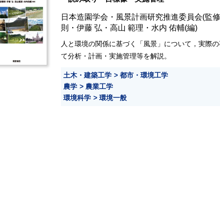
日本造園学会・風景計画研究推進委員会
(監修
則
・
伊藤 弘
・
高山 範理
・
水内 佑輔
(編)
人と環境の関係に基づく「風景」について，実際の
て分析・計画・実施管理等を解説。
土木・建築工学
都市・環境工学
農学
農業工学
環境科学
環境一般