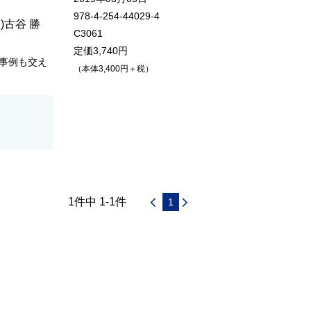
978-4-254-44029-4
)
古谷 勝
C3061
定価3,740円
事例も交え
（本体3,400円＋税）
1件中 1-1件
1