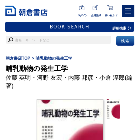
ログイン
会員登録
買い物カゴ
BOOK SEARCH
詳細検索
朝倉書店TOP
哺乳動物の発生工学
哺乳動物の発生工学
佐藤 英明
・
河野 友宏
・
内藤 邦彦
・
小倉 淳郎
(編
著)