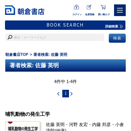
ログイン
会員登録
買い物カゴ
BOOK SEARCH
詳細検索
朝倉書店TOP
著者検索: 佐藤 英明
著者検索: 佐藤 英明
4件中 1-4件
1
哺乳動物の発生工学
佐藤 英明
・
河野 友宏
・
内藤 邦彦
・
小倉
淳郎
(編著)