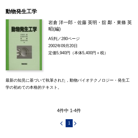
動物発生工学
岩倉 洋一郎
・
佐藤 英明
・
舘 鄰
・
東條 英
昭
(編)
A5判／280ページ
2002年09月20日
定価5,940円（本体5,400円＋税）
最新の知見に基づいて執筆された，動物バイオテクノロジー・発生工
学の初めての本格的テキスト。
4件中 1-4件
1