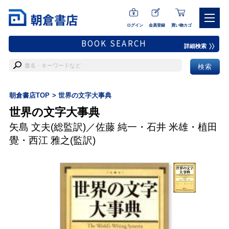
ログイン
会員登録
買い物カゴ
BOOK SEARCH
詳細検索
朝倉書店TOP
世界の文字大事典
世界の文字大事典
矢島 文夫
(総監訳)／
佐藤 純一
・
石井 米雄
・
植田
覺
・
西江 雅之
(監訳)